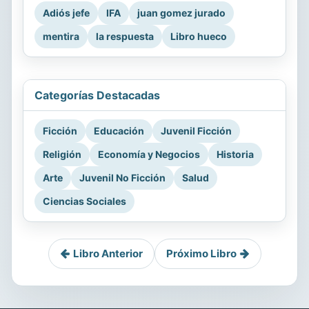
Adiós jefe
IFA
juan gomez jurado
mentira
la respuesta
Libro hueco
Categorías Destacadas
Ficción
Educación
Juvenil Ficción
Religión
Economía y Negocios
Historia
Arte
Juvenil No Ficción
Salud
Ciencias Sociales
Libro Anterior
Próximo Libro