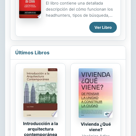
El libro contiene una detallada
descripción del cómo funcionan los
headhunters, tipos de búsqueda,
condiciones de trabajo, que incluyen,
metodologías y procesos de trabajo.
Ver Libro
Lo que hacen y no hacen, como
contratar con ellos y cuáles son los
factores más importantes a tener en
cuenta al relacionarse con ellos. Si
Últimos Libros
bien el libro está centrado en el
mercado Chileno, tiene una amplia
información aplicable a todos los
países, ya que el mercado suele
operar de manera similar. El
contenido de la obra es de una
enorme utilidad tanto para empresas
como para ejecutivos que quieran
cambiarse de...
Introducción a la
Vivienda ¿Qué
arquitectura
viene?
contemporánea