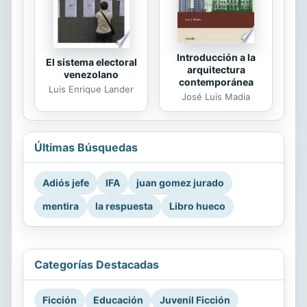
Introducción a la
El sistema electoral
arquitectura
venezolano
contemporánea
Luis Enrique Lander
José Luis Madia
Últimas Búsquedas
Adiós jefe
IFA
juan gomez jurado
mentira
la respuesta
Libro hueco
Categorías Destacadas
Ficción
Educación
Juvenil Ficción