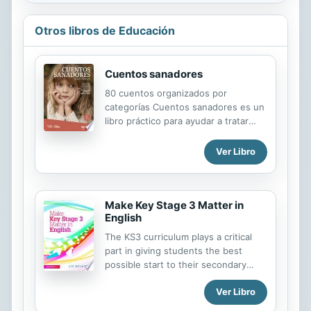
Otros libros de Educación
Cuentos sanadores
80 cuentos organizados por
categorías Cuentos sanadores es un
libro práctico para ayudar a tratar
situaciones y comportamientos
especialmente complejos, tales como
Ver Libro
un cambio de residencia, los miedos,
el duelo o la enfermedad. Por un
lado, es una recopilación de cuentos
tradicionales de todas las culturas y
Make Key Stage 3 Matter in
English
cuentos creados por la autora,
ordenados por comportamientos y
The KS3 curriculum plays a critical
situaciones, para tratar situaciones y
part in giving students the best
comportamientos problemáticos. Por
possible start to their secondary
otro lado, es una minuciosa y
education and preventing the need
completa guía de trabajo para ayudar
Ver Libro
for intervention later on. This timely
a crear, escribir y saber utilizar los
book provides detailed guidance on