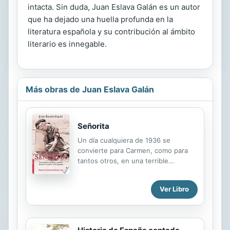
intacta. Sin duda, Juan Eslava Galán es un autor
que ha dejado una huella profunda en la
literatura española y su contribución al ámbito
literario es innegable.
Más obras de Juan Eslava Galán
Señorita
Un día cualquiera de 1936 se
convierte para Carmen, como para
tantos otros, en una terrible
pesadilla. Curtida por los amargos
sinsabores de la guerra, mancillada
Ver Libro
en lo más íntimo y donde más duele,
se convierte en espía del Servicio
Secreto soviético, que desea
apoderarse del arma mortífera que