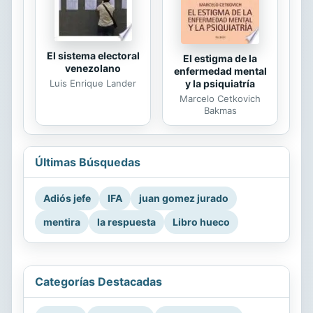
El sistema electoral
El estigma de la
venezolano
enfermedad mental
Luis Enrique Lander
y la psiquiatría
Marcelo Cetkovich
Bakmas
Últimas Búsquedas
Adiós jefe
IFA
juan gomez jurado
mentira
la respuesta
Libro hueco
Categorías Destacadas