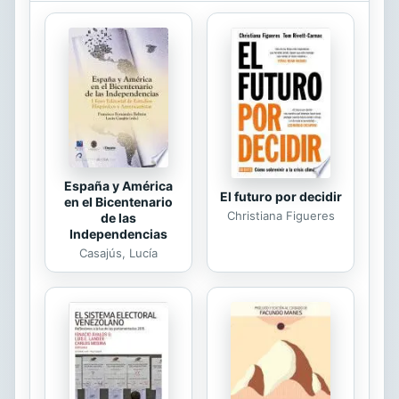
la vida material, cultural y espiritual
del pueblo mapuche, llevó al
naturalista francés #que antes había
clasificado gran parte de la flora y
fauna del país# a acumular un
centenar de notas y estudios
descriptivos que, tras su muerte,
quedaron archivados en...
España y América
El futuro por decidir
en el Bicentenario
Christiana Figueres
de las
Independencias
Casajús, Lucía