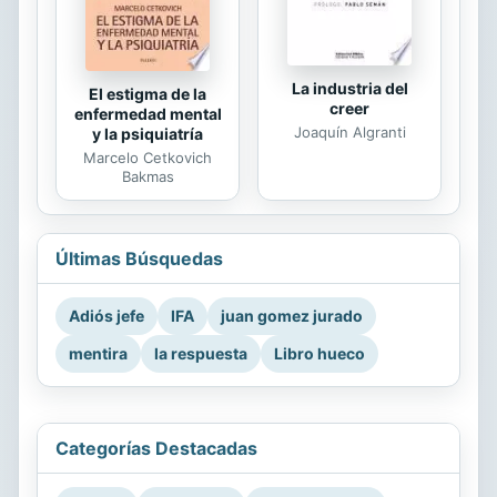
La industria del
El estigma de la
creer
enfermedad mental
Joaquín Algranti
y la psiquiatría
Marcelo Cetkovich
Bakmas
Últimas Búsquedas
Adiós jefe
IFA
juan gomez jurado
mentira
la respuesta
Libro hueco
Categorías Destacadas