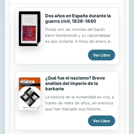
Dos años en España durante la
guerra civil, 1838-1840
Pocas son las noticias del barón
Karol Dembowski y su nacionalidad
es aún incierta. A fines de enero de
1838 emprendió su viaje por una
España con el doble propósito de
Ver Libro
analizar la metamorfosis de la
sociedad y de captar los “últimos
suspiros” de una España tradicional
idealizada por los románticos, que
¿Qué fue el nazismo? Breve
análisis del imperio de la
cumple a la perfección en estas
barbarie
páginas. Dembowski gustaba de
frecuentar las capas populares, pero
La historia de la humanidad es rica, a
no todo es pintoresquismo en estas
través de miles de años, en eventos
páginas sino que está atento a los
que han marcado esa historia.
cambios políticos que se producen y
Hechos que han puesto una bisagra
muestra un buen conocimiento de la
Ver Libro
en el desarrollo de la humanidad y
situación de España y de la...
que señalan un antes y un después
de los mismos. Cualquiera podría