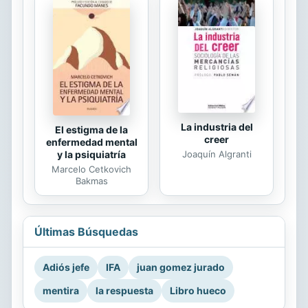
La industria del
El estigma de la
creer
enfermedad mental
Joaquín Algranti
y la psiquiatría
Marcelo Cetkovich
Bakmas
Últimas Búsquedas
Adiós jefe
IFA
juan gomez jurado
mentira
la respuesta
Libro hueco