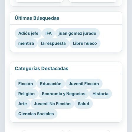
Últimas Búsquedas
Adiós jefe
IFA
juan gomez jurado
mentira
la respuesta
Libro hueco
Categorías Destacadas
Ficción
Educación
Juvenil Ficción
Religión
Economía y Negocios
Historia
Arte
Juvenil No Ficción
Salud
Ciencias Sociales