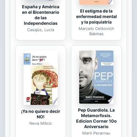
España y América
El estigma de la
en el Bicentenario
enfermedad mental
de las
y la psiquiatría
Independencias
Marcelo Cetkovich
Casajús, Lucía
Bakmas
Pep Guardiola. La
¡Ya no quiero decir
Metamorfosis.
NO!
Edicion Corner 10o
Neva Milicic
Aniversario
Marti Perarnau