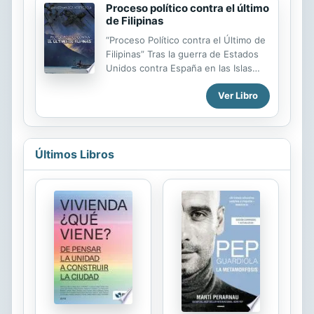
2006 a 2014, años después de
Proceso político contra el último
haberse producido el surgimiento del
de Filipinas
sionismo, el retorno de los judíos a la
“Proceso Político contra el Último de
Tierra Prometida, la proclamación del
Filipinas” Tras la guerra de Estados
Estado de Israel y el primer conflicto
Unidos contra España en las Islas
palestino-israelí • Examinar las
Filipinas, el año 1898, el Arzobispo
acciones de los principales actores
Ver Libro
de Filipinas, el fraile dominico Fray
de ambos bandos que tienen un
Bernardino Nozaleda y Villa, quedó
papel relevante en la...
encargado en Manila para despachar
los asuntos pendientes eclesiásticos
de su diócesis y algunos otros
Últimos Libros
asuntos civiles representando al
gobierno español. Permaneció en
Manila hasta el año 1902, es decir,
tres años después de la salida de
Manila de los últimos soldados
españoles, considerados
popularmente como los últimos de
Filipinas. El arzobispo Nozaleda,...