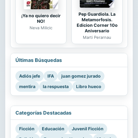
Pep Guardiola. La
¡Ya no quiero decir
Metamorfosis.
NO!
Edicion Corner 10o
Neva Milicic
Aniversario
Marti Perarnau
Últimas Búsquedas
Adiós jefe
IFA
juan gomez jurado
mentira
la respuesta
Libro hueco
Categorías Destacadas
Ficción
Educación
Juvenil Ficción