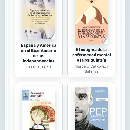
bíblicas, el autor muestra cómo
Abraham usó el coraje y la audacia
para materializar su fe. Teniendo
como sustentación la fidelidad y la ...
España y América
El estigma de la
en el Bicentenario
enfermedad mental
de las
y la psiquiatría
Independencias
Marcelo Cetkovich
Casajús, Lucía
Bakmas