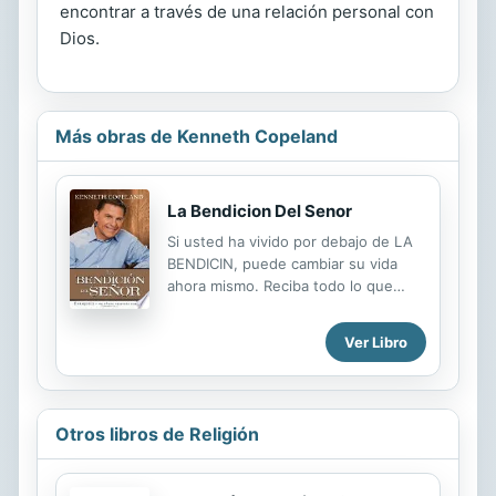
encontrar a través de una relación personal con
Dios.
Más obras de Kenneth Copeland
La Bendicion Del Senor
Si usted ha vivido por debajo de LA
BENDICIN, puede cambiar su vida
ahora mismo. Reciba todo lo que
Dios ha provisto a travs de LA
BENDICIN. LA BENDICIN de SEOR es
Ver Libro
el plan original de Dios para usted.
Contrario a la creencia popular, l no
desea que se enferme, que est en la
quiebra ni que est solo. l anhela
Otros libros de Religión
enriquecerlo en cada rea de su vida -
en su salud, en sus finanzas, en sus
relaciones y ms. Usted aprender: - El