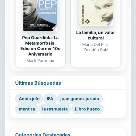
La familia, un valor
Pep Guardiola. La
cultural
Metamorfosis.
María Del Pilar
Edicion Corner 10o
Zeledón Ruiz
Aniversario
Marti Perarnau
Últimas Búsquedas
Adiós jefe
IFA
juan gomez jurado
mentira
la respuesta
Libro hueco
Categorías Destacadas