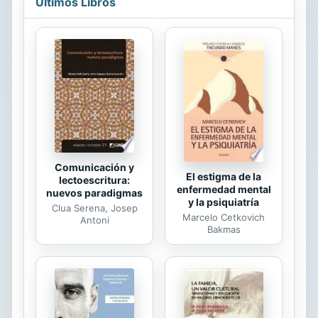
Últimos Libros
valor perenne de las enseñanzas de
Jesús. El lector es invitado así a una
renovación espiritual de unión con
Dios, que despierte su fe y le anime
a transmitirla. Encontrará en estas
páginas una atractiva combinación de
doctrina sólida y anécdotas
sugerentes.
Comunicación y
El estigma de la
lectoescritura:
enfermedad mental
nuevos paradigmas
y la psiquiatría
Clua Serena, Josep
Marcelo Cetkovich
Antoni
Bakmas