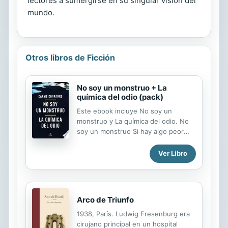
lectores a sumergirse en su singular visión del
mundo.
Otros libros de Ficción
No soy un monstruo + La
química del odio (pack)
Este ebook incluye No soy un
monstruo y La química del odio. No
soy un monstruo Si hay algo peor
que una pesadilla es que esa
pesadilla se repita. Y entre nuestros
Ver Libro
peores sueños, los de todos, pocos
producen más angustia que un niño
desaparezca sin dejar rastro. Eso es
precisamente lo que ocurre al
Arco de Triunfo
principio de esta novela: en un
centro comercial, en medio del
1938, París. Ludwig Fresenburg era
bullicio de una tarde de compras, un
cirujano principal en un hospital