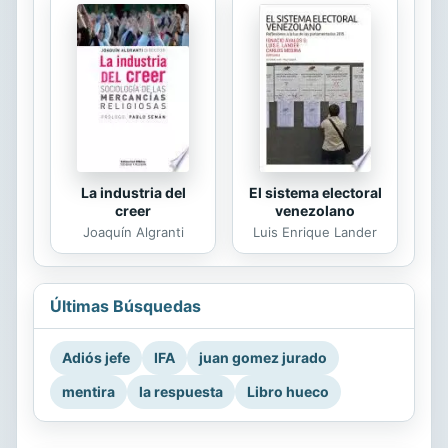
La industria del
El sistema electoral
creer
venezolano
Joaquín Algranti
Luis Enrique Lander
Últimas Búsquedas
Adiós jefe
IFA
juan gomez jurado
mentira
la respuesta
Libro hueco