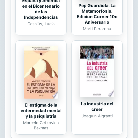
España y América
Pep Guardiola. La
en el Bicentenario
Metamorfosis.
de las
Edicion Corner 10o
Independencias
Aniversario
Casajús, Lucía
Marti Perarnau
La industria del
El estigma de la
creer
enfermedad mental
Joaquín Algranti
y la psiquiatría
Marcelo Cetkovich
Bakmas