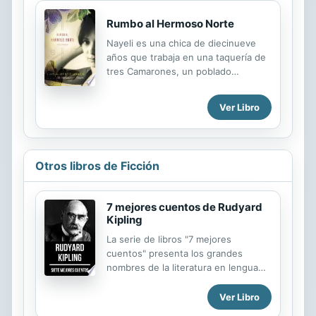
Rumbo al Hermoso Norte
Nayeli es una chica de diecinueve
años que trabaja en una taquería de
tres Camarones, un poblado
mexicano. Ve en sueños a su padre,
que emigró al norte cuando era niña.
Ver Libro
Recientemente se ha dado cuenta
de que su padre no es el único
hombre que se ha ido del pueblo, de
hecho ya casi no quedan hombres,
Otros libros de Ficción
todos se han ido al otro lado, a los
Estados Unidos. Un grupo de
narcotraficantes también se ha
7 mejores cuentos de Rudyard
percatado de ese hecho y ven la
Kipling
oportunidad para apoderarse. Pero
La serie de libros "7 mejores
una noche, durante la exhibición de
cuentos" presenta los grandes
la película Los Siete Magníficos,
nombres de la literatura en lengua
Nayeli tiene una revelación: Debe
española. En este volumen traemos
dirigirse al norte a...
a Rudyard Kipling, un periodista,
Ver Libro
escritor de cuentos, poeta y