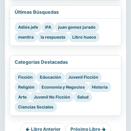
Últimas Búsquedas
Adiós jefe
IFA
juan gomez jurado
mentira
la respuesta
Libro hueco
Categorías Destacadas
Ficción
Educación
Juvenil Ficción
Religión
Economía y Negocios
Historia
Arte
Juvenil No Ficción
Salud
Ciencias Sociales
Libro Anterior
Próximo Libro