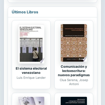
a aquel ...
figura de este mando militar para
introducir al lector de lleno en las
Últimos Libros
guerras carlistas.
Comunicación y
El sistema electoral
lectoescritura:
venezolano
nuevos paradigmas
Luis Enrique Lander
Clua Serena, Josep
Antoni