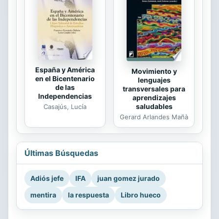
España y América
Movimiento y
en el Bicentenario
lenguajes
de las
transversales para
Independencias
aprendizajes
saludables
Casajús, Lucía
Gerard Arlandes Mañà
Últimas Búsquedas
Adiós jefe
IFA
juan gomez jurado
mentira
la respuesta
Libro hueco