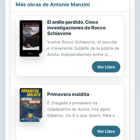
Más obras de Antonio Manzini
El anillo perdido. Cinco
investigaciones de Rocco
Schiavone
Vuelve Rocco Schiavone, el peculiar
e irreverente Subjefe de la policía de
Aosta. Independientes entre sí,
estos cinco relatos, leídos en
Ver Libro
conjunto, componen una imagen
única del subjefe Rocco Schiavone,
que encantará tanto a sus fieles
seguidores como a quienes nunca
han leído sus investigaciones. En el
Primavera maldita
primer relato un cadáver no
É chegada a primavera na
identificado aparece extendido sobre
cidadezinha de Aosta, nos alpes
el ataúd de una mujer, con un anillo
italianos. Ou é o que dizem. Para o
de bodas como única pista. Las
subchefe de polícia Rocco Schiavone
siguientes historias --una excursión
não daria para chamar aquilo de
montañera de tres amigos que
Ver Libro
primavera, com toda aquela neve e
termina con un muerto; un partido