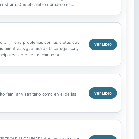
 mostrará: Que el cambio duradero es
..
do ... ¿Tiene problemas con las dietas que
Ver Libro
io mientras sigue una dieta cetogénica y
incipales líderes en el campo han
años...
Ver Libro
 familiar y sanitario como en el de las
ECETAS ALCALINAS? Aquí hay una vista