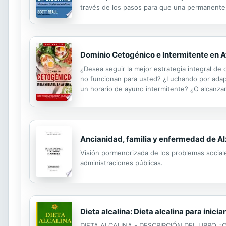
través de los pasos para que una permanente, 
posible Como vencer los obstáculos y manten
Dominio Cetogénico e Intermitente en 
¿Desea seguir la mejor estrategia integral de 
no funcionan para usted? ¿Luchando por adapt
un horario de ayuno intermitente? ¿O alcanzar
compartido sus conocimientos sobre cómo supe
Ancianidad, familia y enfermedad de A
Visión pormenorizada de los problemas sociale
administraciones públicas.
Dieta alcalina: Dieta alcalina para inic
DIETA ALCALINA - DESCRIPCIÓN DEL LIBRO ¿