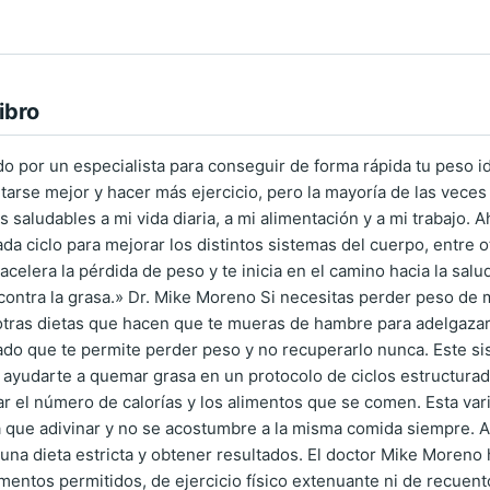
ibro
 por un especialista para conseguir de forma rápida tu peso i
arse mejor y hacer más ejercicio, pero la mayoría de las veces
s saludables a mi vida diaria, a mi alimentación y a mi trabajo.
a ciclo para mejorar los distintos sistemas del cuerpo, entre ot
 acelera la pérdida de peso y te inicia en el camino hacia la sa
contra la grasa.» Dr. Mike Moreno Si necesitas perder peso de m
 otras dietas que hacen que te mueras de hambre para adelgazar 
do que te permite perder peso y no recuperarlo nunca. Este sis
a ayudarte a quemar grasa en un protocolo de ciclos estructurad
r el número de calorías y los alimentos que se comen. Esta var
que adivinar y no se acostumbre a la misma comida siempre. As
 una dieta estricta y obtener resultados. El doctor Mike Moren
imentos permitidos, de ejercicio físico extenuante ni de recuent