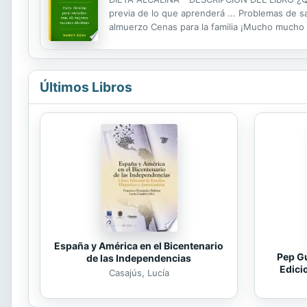
previa de lo que aprenderá ... Problemas de s
almuerzo Cenas para la familia ¡Mucho mucho 
arándano Granola de mango Ensalada de col r
Últimos Libros
España y América en el Bicentenario
Pep Gu
de las Independencias
Edici
Casajús, Lucía