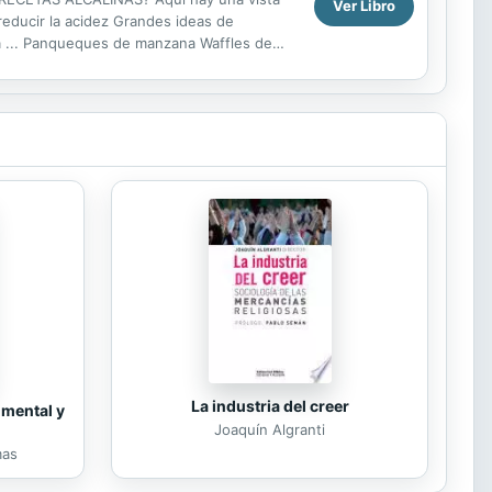
Ver Libro
reducir la acidez Grandes ideas de
rá ... Panqueques de manzana Waffles de
Pimentón con huevos Pasta de...
La industria del creer
 mental y
Joaquín Algranti
mas