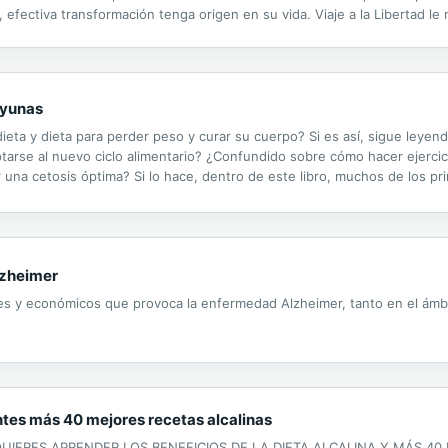
efectiva transformación tenga origen en su vida. Viaje a la Libertad le
er el camino Las herramientas necesarias para un compromiso duradero.
Ayunas
dieta y dieta para perder peso y curar su cuerpo? Si es así, sigue leyen
arse al nuevo ciclo alimentario? ¿Confundido sobre cómo hacer ejercic
 una cetosis óptima? Si lo hace, dentro de este libro, muchos de los pr
rar estos problemas y más, la mayoría de los cuales tienen más de 10 
lzheimer
s y económicos que provoca la enfermedad Alzheimer, tanto en el ámbito
iantes más 40 mejores recetas alcalinas
QUIERES APRENDER LOS BENEFICIOS DE LA DIETA ALCALINA Y MÁS 40 R