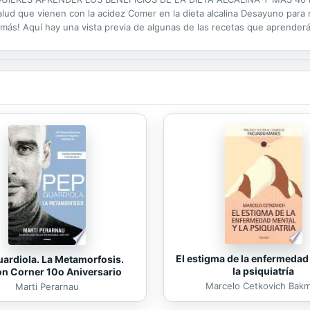
alud que vienen con la acidez Comer en la dieta alcalina Desayuno para 
más! Aquí hay una vista previa de algunas de las recetas que aprende
izada y quinoa Buñuelo de calabacín y papas dulces Wrap de aguacate 
El estigma de la enfermedad
ardiola. La Metamorfosis.
la psiquiatría
on Corner 10o Aniversario
Marcelo Cetkovich Bak
Marti Perarnau