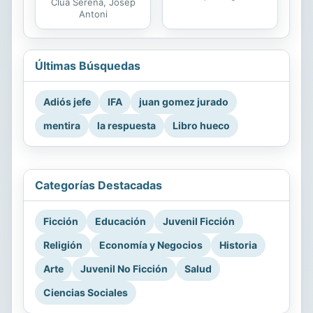
Clua Serena, Josep
Antoni
Últimas Búsquedas
Adiós jefe
IFA
juan gomez jurado
mentira
la respuesta
Libro hueco
Categorías Destacadas
Ficción
Educación
Juvenil Ficción
Religión
Economía y Negocios
Historia
Arte
Juvenil No Ficción
Salud
Ciencias Sociales