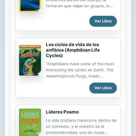
forma en que viajan en grupos, lo
que comen, y cómo cuidan a sus
crías.
Ver Libro
Los ciclos de vida de los
anfibios (Amphibian Life
Cycles)
"Amphibians have some of the most
interesting life cycles on Earth. The
metamorphosis frogs, toads,
salamanders, newts, and caecilians
Ver Libro
go through has many steps that
readers need to understand and
remember. This book offers a
concise overview of the general
Líderes Posmo
amphibian life cycle as well as
representative examples of the many
La vida cristiana transcurre dentro de
species within the animal group.
un contexto, y el nuestro es la
Most importantly, the accessible
postmodernidad, una de cuyas