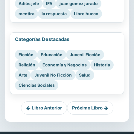
Adiós jefe
IFA
juan gomez jurado
mentira
la respuesta
Libro hueco
Categorías Destacadas
Ficción
Educación
Juvenil Ficción
Religión
Economía y Negocios
Historia
Arte
Juvenil No Ficción
Salud
Ciencias Sociales
Libro Anterior
Próximo Libro