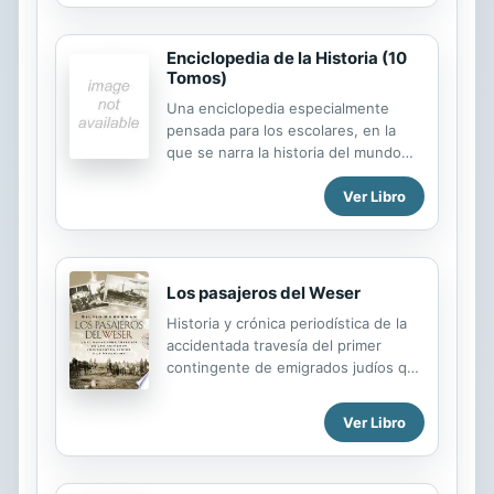
protocolo cuya finalidad es la de
garantizar la veracidad y utilidad de la
información. Incluye descripción y
Enciclopedia de la Historia (10
simbolismo de los principales
Tomos)
esmaltes, metales y piezas
Una enciclopedia especialmente
heráldicas.
pensada para los escolares, en la
que se narra la historia del mundo
desde las primeras manifestaciones
Ver Libro
humanas y culturales hasta nuestros
días. Esta importante obra de
consulta muestra la historia del
mundo a través de brillantes e
informativos gráficos, cuadros de
Los pasajeros del Weser
cronologías e ilustraciones y
Historia y crónica periodística de la
fotografías en color.
accidentada travesía del primer
contingente de emigrados judíos que
llega de la Rusia zarista a la
Argentina huyendo de las
Ver Libro
persecuciones étnicas a fines del
siglo 19 y de su inserción en el país.