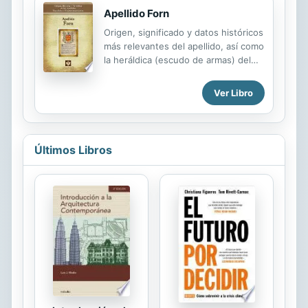
Apellido Forn
Origen, significado y datos históricos
más relevantes del apellido, así como
la heráldica (escudo de armas) del
linaje. Para la documentación y
edición de todas nuestras láminas
Ver Libro
nos regimos por un estricto
protocolo cuya finalidad es la de
garantizar la veracidad y utilidad de la
información. Incluye descripción y
Últimos Libros
simbolismo de los principales
esmaltes, metales y piezas
heráldicas.