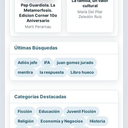
La familia, un valor
Pep Guardiola. La
cultural
Metamorfosis.
María Del Pilar
Edicion Corner 10o
Zeledón Ruiz
Aniversario
Marti Perarnau
Últimas Búsquedas
Adiós jefe
IFA
juan gomez jurado
mentira
la respuesta
Libro hueco
Categorías Destacadas
Ficción
Educación
Juvenil Ficción
Religión
Economía y Negocios
Historia