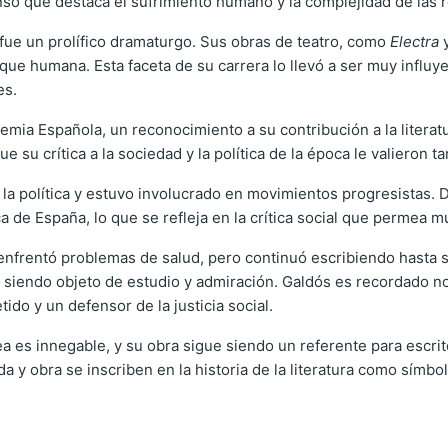
nso que destaca el sufrimiento humano y la complejidad de las 
fue un prolífico dramaturgo. Sus obras de teatro, como
Electra
sique humana. Esta faceta de su carrera lo llevó a ser muy influy
es.
mia Española, un reconocimiento a su contribución a la literat
que su crítica a la sociedad y la política de la época le valieron
r la política y estuvo involucrado en movimientos progresistas. 
 de España, lo que se refleja en la crítica social que permea m
 enfrentó problemas de salud, pero continuó escribiendo hasta 
ue siendo objeto de estudio y admiración. Galdós es recordado 
do y un defensor de la justicia social.
a es innegable, y su obra sigue siendo un referente para escrit
a y obra se inscriben en la historia de la literatura como símbo