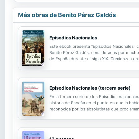
Más obras de Benito Pérez Galdós
Episodios Nacionales
Este ebook presenta "Episodios Nacionales" c
Benito Pérez Galdós, consideradas por muchos
de España durante el siglo XIX. Comienzan en l
excepto la quinta, que se compone sólo de sei
Episodios Nacionales (tercera serie)
En la tercera serie de los Episodios nacionale
historia de España en el punto en que la había 
reconocida por los absolutistas que proclaman 
Cristina, y se inicia la primera guerra carlista. 