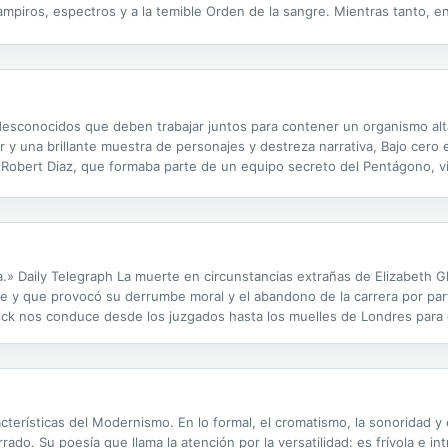
piros, espectros y a la temible Orden de la sangre. Mientras tanto, en
olo un humano normal y corriente. Hay algo más en su interior. Él es la S
 desconocidos que deben trabajar juntos para contener un organismo al
y una brillante muestra de personajes y destreza narrativa, Bajo cero e
s Robert Diaz, que formaba parte de un equipo secreto del Pentágono, via
ó era mucho peor: un organismo similar a un hongo con altas capacidade
.» Daily Telegraph La muerte en circunstancias extrañas de Elizabeth G
rse y que provocó su derrumbe moral y el abandono de la carrera por pa
drick nos conduce desde los juzgados hasta los muelles de Londres para
 su afán por reparar el mal que la justicia no fue capaz de condenar. En
terísticas del Modernismo. En lo formal, el cromatismo, la sonoridad y el
ado. Su poesía que llama la atención por la versatilidad: es frívola e i