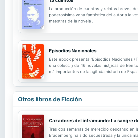
13 cuentos
La producción de cuentos y relatos breves de 
poderosísima vena fantástica del autor a la ve
maestras de la novela .
Episodios Nacionales
Este ebook presenta "Episodios Nacionales (To
una coleccin̤ de 46 novelas histr̤icas de Ben
ms̀ importantes de la agitada historia de Espaą
series de diez novelas cada una, excepto la q
Otros libros de Ficción
Cazadores del inframundo: La sangre de
Tras dos semanas de merecido descanso en la p
Brademberg ha sido secuestrada y la única ma