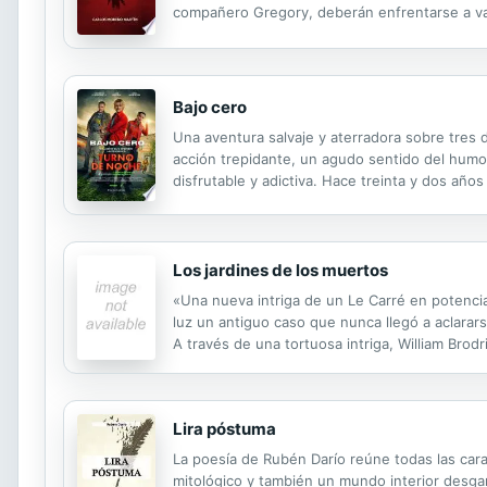
compañero Gregory, deberán enfrentarse a vam
vida triste y aburrida, descubrirá que no es s
Bajo cero
Una aventura salvaje y aterradora sobre tres
acción trepidante, un agudo sentido del humor 
disfrutable y adictiva. Hace treinta y dos año
un posible ataque bioquímico. Lo que encontr
Los jardines de los muertos
«Una nueva intriga de un Le Carré en potencia
luz un antiguo caso que nunca llegó a aclara
A través de una tortuosa intriga, William Bro
Elizabeth y las impredecibles consecuencias de
Lira póstuma
La poesía de Rubén Darío reúne todas las carac
mitológico y también un mundo interior desgarr