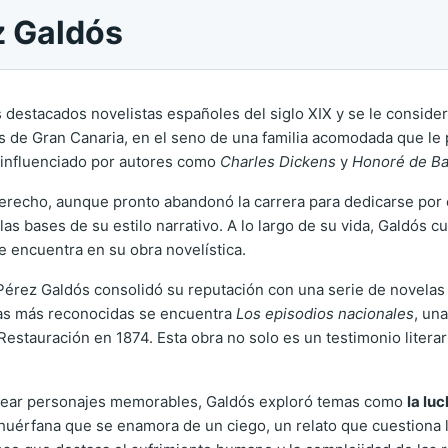
z Galdós
destacados novelistas españoles del siglo XIX y se le considera
 de Gran Canaria, en el seno de una familia acomodada que le 
o, influenciado por autores como
Charles Dickens
y
Honoré de Ba
Derecho, aunque pronto abandonó la carrera para dedicarse por c
s bases de su estilo narrativo. A lo largo de su vida, Galdós cul
e encuentra en su obra novelística.
Pérez Galdós consolidó su reputación con una serie de novelas qu
ras más reconocidas se encuentra
Los episodios nacionales
, un
estauración en 1874. Esta obra no solo es un testimonio literar
a crear personajes memorables, Galdós exploró temas como
la lu
n huérfana que se enamora de un ciego, un relato que cuestiona 