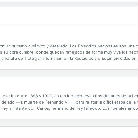
on un sumario dinámico y detallado. Los Episodios nacionales son una c
 su obra cumbre, donde quedan reflejados de forma muy viva los hecho
a batalla de Trafalgar y terminan en la Restauración. Están divididas en
s. Fueron redactadas entre 1872 y 1912. Benito María de los Dolores Pé
s, escrita entre 1898 y 1900, es decir diecinueve años después de haber
dejado —la muerte de Fernando VII—, para relatar la difícil etapa de la min
rey al infante don Carlos, hermano del rey fallecido. Los liberales arro
A lo largo de la serie, Galdós seguirá las vicisitudes de...