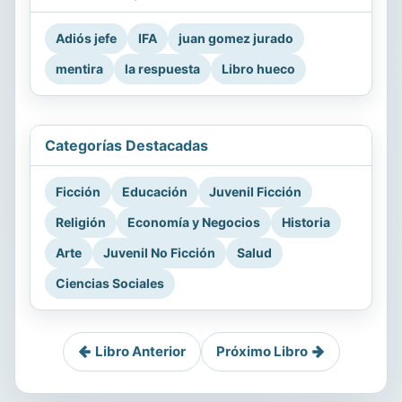
Adiós jefe
IFA
juan gomez jurado
mentira
la respuesta
Libro hueco
Categorías Destacadas
Ficción
Educación
Juvenil Ficción
Religión
Economía y Negocios
Historia
Arte
Juvenil No Ficción
Salud
Ciencias Sociales
Libro Anterior
Próximo Libro