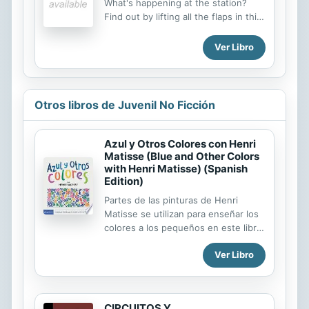
What's happening at the station?
Find out by lifting all the flaps in this
delightful board book. There are lots
of things to spot and a few hidden
Ver Libro
surprises along the way.
Otros libros de Juvenil No Ficción
Azul y Otros Colores con Henri
Matisse (Blue and Other Colors
with Henri Matisse) (Spanish
Edition)
Partes de las pinturas de Henri
Matisse se utilizan para enseñar los
colores a los pequeños en este libro
de cartón para leer en alto. Azul y
Ver Libro
otros colores recorre la paleta de
colores de Matisse, una obra por
página, empezando por el azul y
volviendo a él cómo color de
CIRCUITOS Y