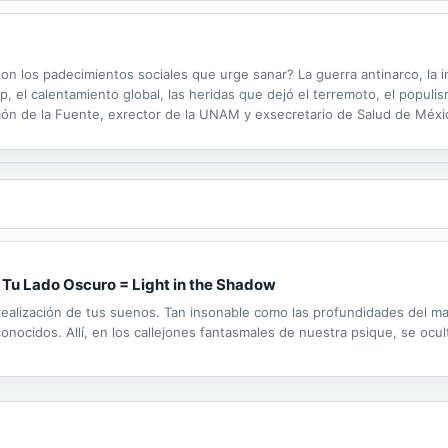
 los padecimientos sociales que urge sanar? La guerra antinarco, la inc
mp, el calentamiento global, las heridas que dejó el terremoto, el populi
ón de la Fuente, exrector de la UNAM y exsecretario de Salud de México
ta. Desde su doble perspectiva de médico experto y profundo...
 Tu Lado Oscuro = Light in the Shadow
 realización de tus suenos. Tan insonable como las profundidades del mar
ocidos. Allí, en los callejones fantasmales de nuestra psique, se ocult