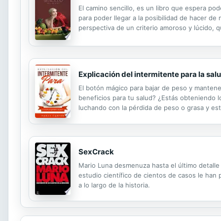
El camino sencillo, es un libro que espera po
para poder llegar a la posibilidad de hacer de
perspectiva de un criterio amoroso y lúcido, q
Explicación del intermitente para la sal
El botón mágico para bajar de peso y mantene
beneficios para tu salud? ¿Estás obteniendo l
luchando con la pérdida de peso o grasa y est
entonces, sigue leyendo. Tal vez siempre has 
SexCrack
Mario Luna desmenuza hasta el último detalle 
estudio científico de cientos de casos le ha
a lo largo de la historia.