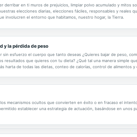
der derribar en ti muros de prejuicios, limpiar polvo acumulado y mitos 
 nuestras elecciones diarias, elecciones fáciles, responsables y reales 
ue involucren el entorno que habitamos, nuestro hogar, la Tierra.
ud y la pérdida de peso
r sin esfuerzo el cuerpo que tanto deseas ¿Quieres bajar de peso, come
os resultados que quieres con tu dieta? ¿Qué tal una manera simple que 
ás harta de todas las dietas, conteo de calorías, control de alimentos y
querido perder grasa abdominal, y no sólo eso, sino lograrlo de la mane
los mecanismos ocultos que convierten en éxito o en fracaso el intento
n permitido establecer una estrategia de actuación, basándose en unos