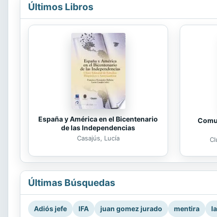
Últimos Libros
España y América en el Bicentenario
Comun
de las Independencias
Casajús, Lucía
Cl
Últimas Búsquedas
Adiós jefe
IFA
juan gomez jurado
mentira
l