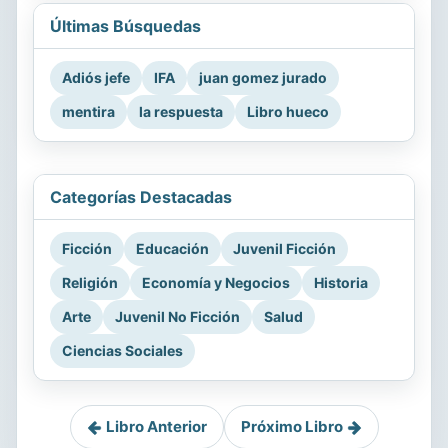
Últimas Búsquedas
Adiós jefe
IFA
juan gomez jurado
mentira
la respuesta
Libro hueco
Categorías Destacadas
Ficción
Educación
Juvenil Ficción
Religión
Economía y Negocios
Historia
Arte
Juvenil No Ficción
Salud
Ciencias Sociales
Libro Anterior
Próximo Libro