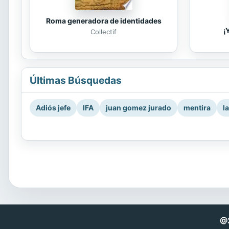
Roma generadora de identidades
¡
Collectif
Últimas Búsquedas
Adiós jefe
IFA
juan gomez jurado
mentira
l
@2