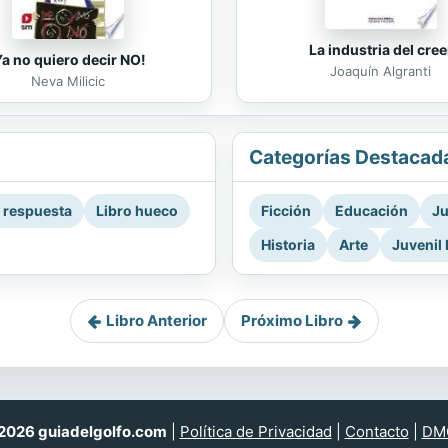
La industria del cree
Ya no quiero decir NO!
Joaquín Algranti
Neva Milicic
Categorías Destacad
a respuesta
Libro hueco
Ficción
Educación
Ju
Historia
Arte
Juvenil 
Libro Anterior
Próximo Libro
026 guiadelgolfo.com
|
Política de Privacidad
|
Contacto
|
DM