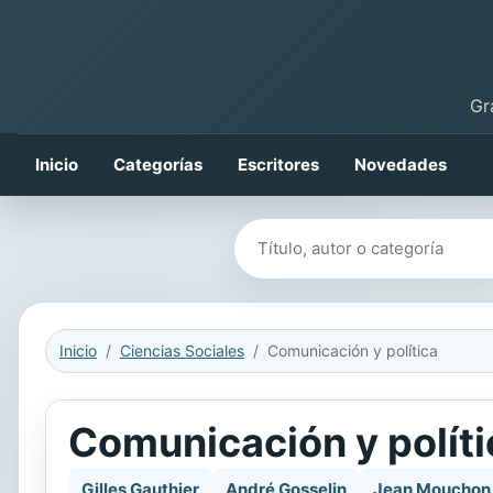
Gr
Inicio
Categorías
Escritores
Novedades
Buscar libros
Inicio
Ciencias Sociales
Comunicación y política
Comunicación y políti
Gilles Gauthier
André Gosselin
Jean Mouchon