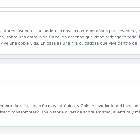
 autores jóvenes. Una poderosa novela contemporánea para jóvenes y pa
a, sobre una estrella de fútbol en ascenso que debe arriesgarlo todo, i
vive una doble vida. En casa es una hija cuidadosa que vive dentro de 
 es una estrella del fútbol en ascenso, y bajo las reglas estrictas y...
mbra. Aurelia, una niña muy intrépida, y Galb, el ayudante del hada ser
alvado robasombras? Una historia divertida sobre amistad, aventura y ma