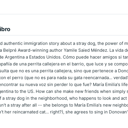
ibro
 authentic immigration story about a stray dog, the power of mu
a Belpré Award-winning author Yamile Saied Méndez. La vida de 
de Argentina a Estados Unidos. Cómo puede hacer amigos si tan 
mpañía de una perrita callejera en el barrio, que luce y se com
esulta que no es una perrita callejera, sino que pertenece a Don
on el perro (que no es para nada su gata reencarnada... verdad?
encontrar su nueva voz sin perder lo que fue? María Emilia's li
entina to the US. How can she make new friends when simply spe
 a stray dog in the neighborhood, who happens to look and act ju
sn't a stray after all -- she belongs to María Emilia's new neig
n't her reincarnated cat... right?), she agrees to sing in Donova