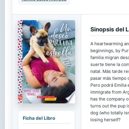
Sinopsis del L
A heartwarming and
beginnings, by Pur
familia migran des
suerte tiene la co
natal. Más tarde r
pasar más tiempo c
Pero podrá Emilia 
immigrate from Arg
has the company of
turns out the pup i
dog (who totally is
Ficha del Libro
losing herself?