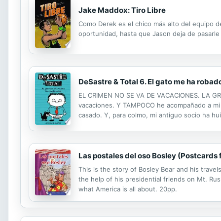
Jake Maddox: Tiro Libre
Como Derek es el chico más alto del equipo 
oportunidad, hasta que Jason deja de pasarle 
DeSastre & Total 6. El gato me ha robad
EL CRIMEN NO SE VA DE VACACIONES. LA GRAN
vacaciones. Y TAMPOCO he acompañado a mi m
casado. Y, para colmo, mi antiguo socio ha hu
esta isla no hay privacidad, pero sí que hay u
Las postales del oso Bosley (Postcards
This is the story of Bosley Bear and his trav
the help of his presidential friends on Mt. 
what America is all about. 20pp.