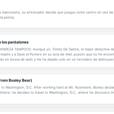
de baloncesto, su entrenador decide que juegue como centro en vez de
la pelota.
o los pantalones
DEZA TAMPOCO. Aunque yo, Timmy De Sastre, el mejor detective del 
adre y a Dave el Portero en su luna de miel, puesto que no he encon
ido en busca de asilo y me ha dejado solo en un hervidero de delincuen
na cosa: un tesoro.
 from Bosley Bear)
els to Washington, D.C. After working hard at Mt. Rushmore, Bosley deci
Rushmore, he decides to travel to Washington, D.C., where he discovers