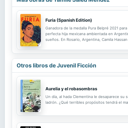
Furia (Spanish Edition)
Ganadora de la medalla Pura Belpré 2021 para
perfecta hija mexicana ambientada en Argentin
sueños. En Rosario, Argentina, Camila Hassan 
la sombra de su hermano quien a su vez también
Otros libros de Juvenil Ficción
Aurelia y el robasombras
Un día, al hada Clementina le desaparece su so
ladrón. ¿Qué terribles propósitos tendrá el m