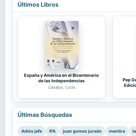
Últimos Libros
España y América en el Bicentenario
Pep Gu
de las Independencias
Edici
Casajús, Lucía
Últimas Búsquedas
Adiós jefe
IFA
juan gomez jurado
mentira
l