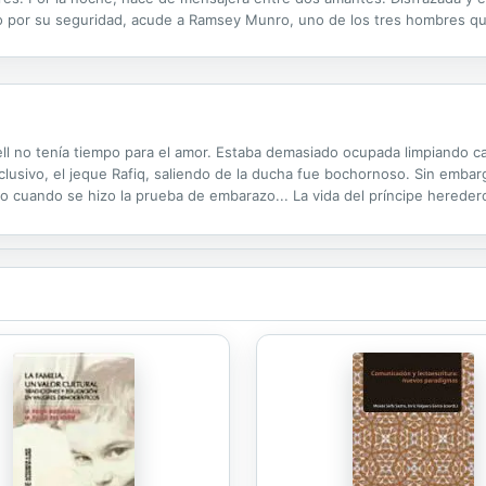
por su seguridad, acude a Ramsey Munro, uno de los tres hombres que e
allero escocés es uno de los mejores espadachines de Londres, y repre
ll no tenía tiempo para el amor. Estaba demasiado ocupada limpiando casa
clusivo, el jeque Rafiq, saliendo de la ducha fue bochornoso. Sin embar
ro cuando se hizo la prueba de embarazo... La vida del príncipe hereder
su secreto. Siempre pensó que nunca podría tener hijos, así...