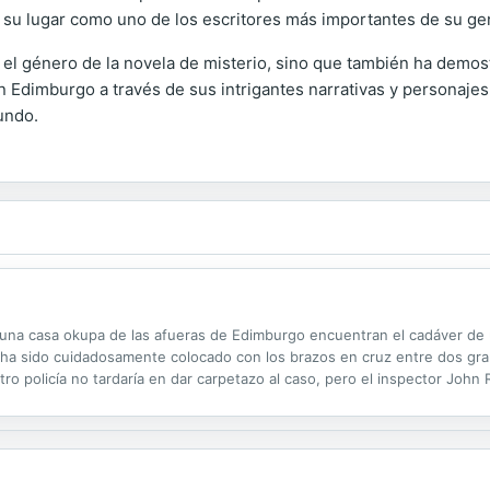
 su lugar como uno de los escritores más importantes de su ge
 el género de la novela de misterio, sino que también ha demost
 Edimburgo a través de sus intrigantes narrativas y personajes
undo.
casa okupa de las afueras de Edimburgo encuentran el cadáver de un
 ha sido cuidadosamente colocado con los brazos en cruz entre dos gran
tro policía no tardaría en dar carpetazo al caso, pero el inspector John
 lo más alto. Uno de los mejores novelistas del género negro en activo"