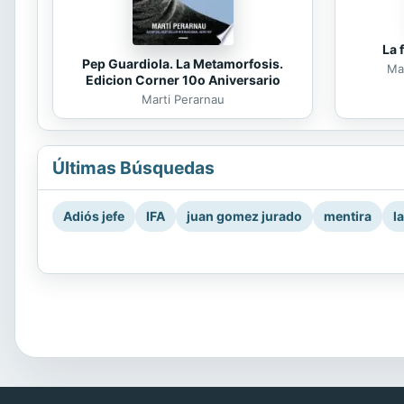
La 
Pep Guardiola. La Metamorfosis.
Mar
Edicion Corner 10o Aniversario
Marti Perarnau
Últimas Búsquedas
Adiós jefe
IFA
juan gomez jurado
mentira
l