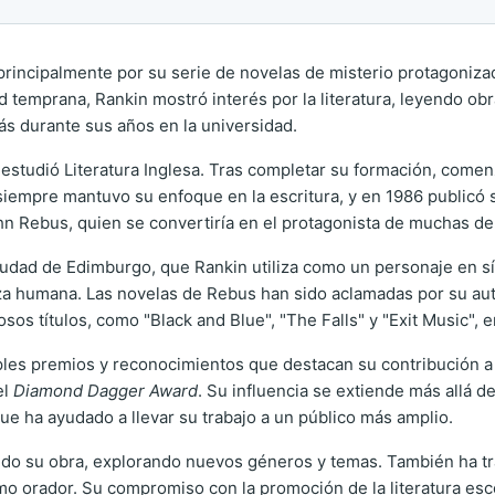
incipalmente por su serie de novelas de misterio protagonizada
 temprana, Rankin mostró interés por la literatura, leyendo o
más durante sus años en la universidad.
estudió Literatura Inglesa. Tras completar su formación, comenz
 siempre mantuvo su enfoque en la escritura, y en 1986 publicó 
hn Rebus, quien se convertiría en el protagonista de muchas de
iudad de Edimburgo, que Rankin utiliza como un personaje en sí
leza humana. Las novelas de Rebus han sido aclamadas por su aut
sos títulos, como "Black and Blue", "The Falls" y "Exit Music", e
iples premios y reconocimientos que destacan su contribución a la
el
Diamond Dagger Award
. Su influencia se extiende más allá d
 que ha ayudado a llevar su trabajo a un público más amplio.
do su obra, explorando nuevos géneros y temas. También ha trab
como orador. Su compromiso con la promoción de la literatura es