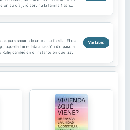
n su día juró servir a la familia Nash
senta todo...
s para sacar adelante a su familia. El día
Ver Libro
go, aquella inmediata atracción dio paso a
o Rafiq cambió en el instante en que Izzy