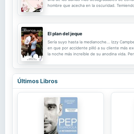
hombre que acecha en la oscuridad. Temiendo 
cuando lo necesitara. Guapo y elusivo, el cab
El plan del jeque
Sería suyo hasta la medianoche... Izzy Campbe
en que por accidente pilló a su cliente más ex
la noche más increíble de su anodina vida. Pe
apareció en su reino del desierto y le confió 
Últimos Libros