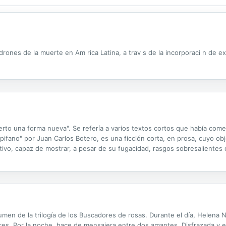
ones de la muerte en Am rica Latina, a trav s de la incorporaci n de exp
to una forma nueva". Se refería a varios textos cortos que había comen
pifano" por Juan Carlos Botero, es una ficción corta, en prosa, cuyo ob
ivo, capaz de mostrar, a pesar de su fugacidad, rasgos sobresalientes 
la forma de Hemingway. Al final, en el epilogo, el escritor colombiano..
umen de la trilogía de los Buscadores de rosas. Durante el día, Helena
es. Por la noche, hace de mensajera entre dos amantes. Disfrazada y 