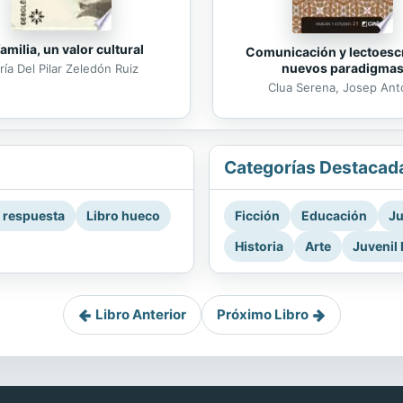
familia, un valor cultural
Comunicación y lectoescr
nuevos paradigma
ía Del Pilar Zeledón Ruiz
Clua Serena, Josep Ant
Categorías Destacad
a respuesta
Libro hueco
Ficción
Educación
Ju
Historia
Arte
Juvenil 
Libro Anterior
Próximo Libro