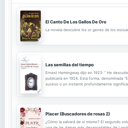
El Canto De Los Gallos De Oro
La novela descubre los or genes de los escuadr
Las semillas del tiempo
Ernest Hemingway dijo en 1923: " He descubier
publicaría en 1924. Esta forma, denominada "E
suceso o un instante profundamente significat
incluye 50 epifanos escritos por Botero según 
Placer (Buscadores de rosas 2)
¿Cómo la salvará de sí mismo? El segundo vol
una de las damas más desagradables de Londr