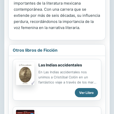
importantes de la literatura mexicana
contemporánea. Con una carrera que se
extiende por más de seis décadas, su influencia
perdura, recordándonos la importancia de la
voz femenina en la narrativa literaria.
Otros libros de Ficción
Las Indias accidentales
En Las Indias accidentales nos
unimos a Cristóbal Colón en un
fantástico viaje a través de los mares
occidentales y la imaginación
occidental. Robert Finley recrea
Ver Libro
canciones, conversaciones e
imágenes de la historia y de los
avatares de la expedición al Caribe
de Colón, creando un mundo tan