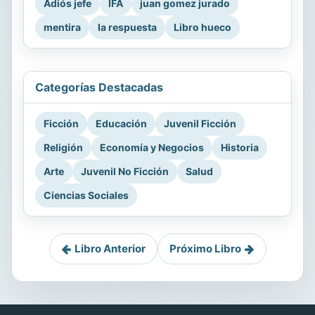
Adiós jefe
IFA
juan gomez jurado
mentira
la respuesta
Libro hueco
Categorías Destacadas
Ficción
Educación
Juvenil Ficción
Religión
Economía y Negocios
Historia
Arte
Juvenil No Ficción
Salud
Ciencias Sociales
Libro Anterior
Próximo Libro