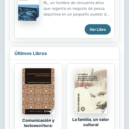
RL, un hombre de cincuenta años
con épocas pasadas. Las
que regenta un negocio de pesca
excavaciones arqueológicas de la
deportiva en un pequeño pueblo de
Piazza Colocci nos reservarán
EE. UU., se encuentra con June, la
sorpresas insospechadas a los ojos
viuda de un amigo íntimo, para
de toda la ciudadanía de Jesi.
Ver Libro
celebrar el que hubiera sido el
Sigamos, una vez más, las aventuras
cincuenta cumpleaños de su amigo.
de los personajes del siglo ...
Tras once años atrapada por el
recuerdo de su muerte, June ha
Últimos Libros
decidido pasar página y pone a la
venta la casa que habían compartido.
Las cosas también están cambiando
para RL: Betsy, una antigua novia, le
pide que la acoja en su casa mientras
recibe un tratamiento de
quimioterapia, y su hija de
diecinueve años, Layla, tampoco
pasa por su mejor momento. Su...
La familia, un valor
Comunicación y
cultural
lectoescritura: