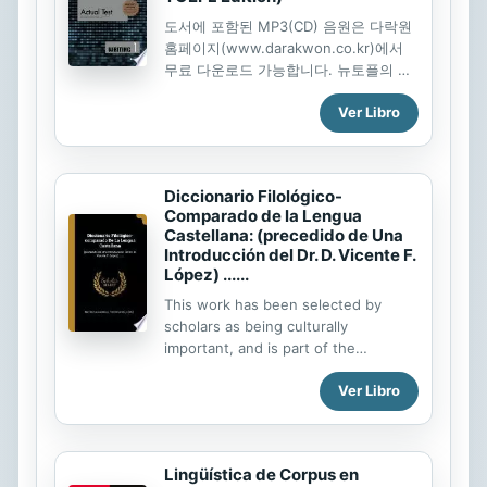
도서에 포함된 MP3(CD) 음원은 다락원
홈페이지(www.darakwon.co.kr)에서
무료 다운로드 가능합니다. 뉴토플의 비
밀을 밝혀주는 효과적인 토플 학습서
Ver Libro
Decoding the TOEFL iBT Actual Test
(New TOEFL Edition) 시리즈는 토플 실
전 모의고사인 Decoding the TOEFL
iBT Actual Test 시리즈의 개정판으로,
Diccionario Filológico-
2019년 8월부터 시행된 토플의 변화를
Comparado de la Lengua
충실히 반영하여 만들어졌다. ETS에서
Castellana: (precedido de Una
공식적으로 발표한 문제 수, 유형과 같은
Introducción del Dr. D. Vicente F.
외형적 변화뿐 아니라, 내용적인 면에서
López) ......
도 매우 세심하게 토플 4개...
This work has been selected by
scholars as being culturally
important, and is part of the
knowledge base of civilization as we
Ver Libro
know it. This work was reproduced
from the original artifact, and
remains as true to the original work
as possible. Therefore, you will see
Lingüística de Corpus en
the original copyright references,