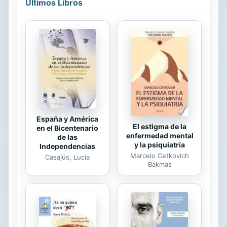
la enseñanza-aprendizaje de lenguas
Últimos Libros
extranjeras. El objetivo de este
trabajo es ver si tales teorías
resultan de utilidad y si es así, en
qué grado para el aprendizaje de la
cortesía, fenómeno en el que se
pone especialmente de manifiesto la
máxima según la cual la adecuación
pragmática es tan importante...
España y América
El estigma de la
en el Bicentenario
enfermedad mental
de las
y la psiquiatría
Independencias
Marcelo Cetkovich
Casajús, Lucía
Bakmas