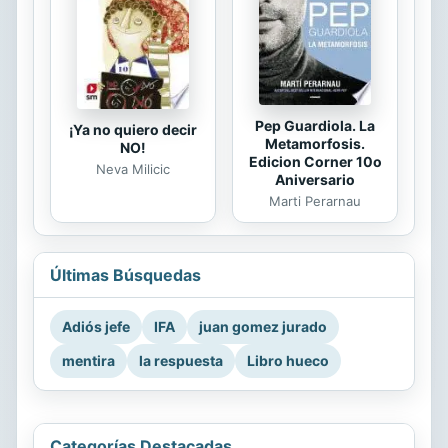
Pep Guardiola. La
¡Ya no quiero decir
Metamorfosis.
NO!
Edicion Corner 10o
Neva Milicic
Aniversario
Marti Perarnau
Últimas Búsquedas
Adiós jefe
IFA
juan gomez jurado
mentira
la respuesta
Libro hueco
Categorías Destacadas