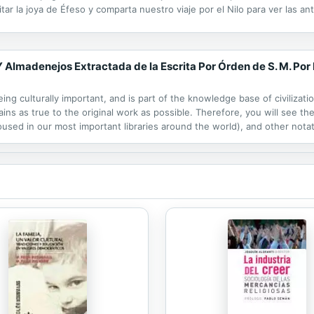
ar la joya de Éfeso y comparta nuestro viaje por el Nilo para ver las ant
anero del Imperio, se deleitará con la fecundidad de Hispania, de...
Almadenejos Extractada de la Escrita Por Órden de S. M. Po
ng culturally important, and is part of the knowledge base of civilizat
ins as true to the original work as possible. Therefore, you will see the
ed in our most important libraries around the world), and other notatio
ssibly other nations. Within the United States, you may freely copy and