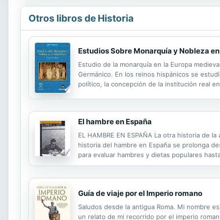
Otros libros de Historia
Estudios Sobre Monarquía y Nobleza en
Estudio de la monarquía en la Europa medieva
Germánico. En los reinos hispánicos se estudia
político, la concepción de la institución real
el estatuto de la nobleza según Bártolo de Saxof
El hambre en España
EL HAMBRE EN ESPAÑA La otra historia de la al
historia del hambre en España se prolonga de
para evaluar hambres y dietas populares hasta 
través de libros de cocina y relaciones cortes
Guía de viaje por el Imperio romano
Saludos desde la antigua Roma. Mi nombre es 
un relato de mi recorrido por el imperio roman