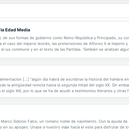
 la Edad Media
l, de sus formas de gobierno como Reino-República y Principado, su c
 el caso del imperio leonés, las pretensiones de Alfonso X al imperio y 
 en el ius commune y en el texto de las Partidas. También se analizan alg
errato, el estatuto jurídico de la caballería castellana, el...
imentación [...] “algún día habrá de escribirse la historia del hambre 
sde la antigüedad remota hasta la segunda mitad del siglo XX. Sin emb
el siglo XIX, por lo que se ha de acudir a testimonios literarios y otras
anas, sabemos casi al detalle cómo y qué comían los reyes,...
Marco Sidonio Falco, un romano noble de nacimiento. Con la ayuda de mi
o en su apogeo. Únase a nuestro viaje hacia el este para disfrutar de lo