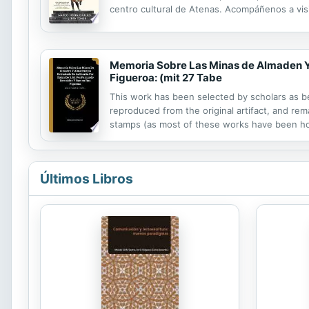
centro cultural de Atenas. Acompáñenos a visit
dios Memnon. Viajando hacia el oeste por el gr
Memoria Sobre Las Minas de Almaden Y 
Figueroa: (mit 27 Tabe
This work has been selected by scholars as bei
reproduced from the original artifact, and rema
stamps (as most of these works have been hous
domain in the United States of America, and po
Últimos Libros