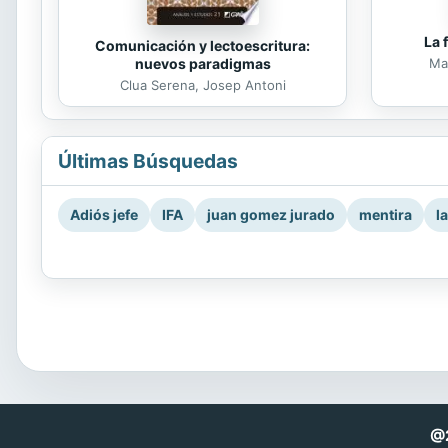
La 
Comunicación y lectoescritura:
nuevos paradigmas
Mar
Clua Serena, Josep Antoni
Últimas Búsquedas
Adiós jefe
IFA
juan gomez jurado
mentira
l
@2