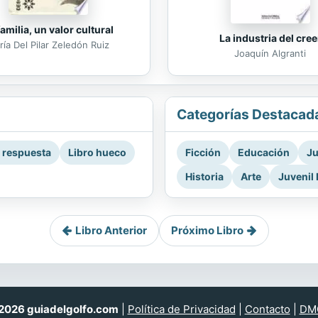
familia, un valor cultural
La industria del cree
ía Del Pilar Zeledón Ruiz
Joaquín Algranti
Categorías Destacad
a respuesta
Libro hueco
Ficción
Educación
Ju
Historia
Arte
Juvenil 
Libro Anterior
Próximo Libro
026 guiadelgolfo.com
|
Política de Privacidad
|
Contacto
|
DM