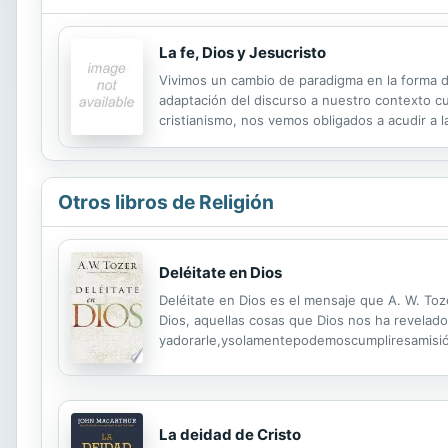
La fe, Dios y Jesucristo
Vivimos un cambio de paradigma en la forma de 
adaptación del discurso a nuestro contexto cu
cristianismo, nos vemos obligados a acudir a la
imagen de Dios y la figura de Jesucristo. El 
Otros libros de Religión
Deléitate en Dios
Deléitate en Dios es el mensaje que A. W. To
Dios, aquellas cosas que Dios nos ha revelado 
yadorarle,ysolamentepodemoscumpliresamisiónsi
consuelo. Delighting in God is the message T
La deidad de Cristo