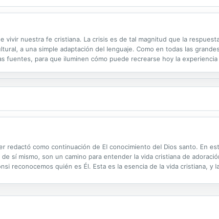
vivir nuestra fe cristiana. La crisis es de tal magnitud que la respues
ltural, a una simple adaptación del lenguaje. Como en todas las grandes 
s fuentes, para que iluminen cómo puede recrearse hoy la experiencia orig
libro se presenta como un tanteo, como una búsqueda. No es un ejercicio
zer redactó como continuación de El conocimiento del Dios santo. En es
de sí mismo, son un camino para entender la vida cristiana de adoración
 reconocemos quién es Él. Esta es la esencia de la vida cristiana, y l
ozer intended to be the follow-up to The Knowledge of the Holy. He...