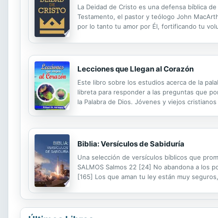
La Deidad de Cristo es una defensa bíblica de
Testamento, el pastor y teólogo John MacArth
por lo tanto tu amor por Él, fortificando tu vo
of Christian doctrine. Using more than a doz
Lecciones que Llegan al Corazón
Este libro sobre los estudios acerca de la pal
libreta para responder a las preguntas que po
la Palabra de Dios. Jóvenes y viejos cristian
algunas de las llamadas zonas "prohibidas" de 
Biblia: Versículos de Sabiduría
Una selección de versículos bíblicos que prom
SALMOS Salmos 22 [24] No abandona a los pob
[165] Los que aman tu ley están muy seguros, y
tus enseñanzas. Salmos 145 [19] Da lo necesar