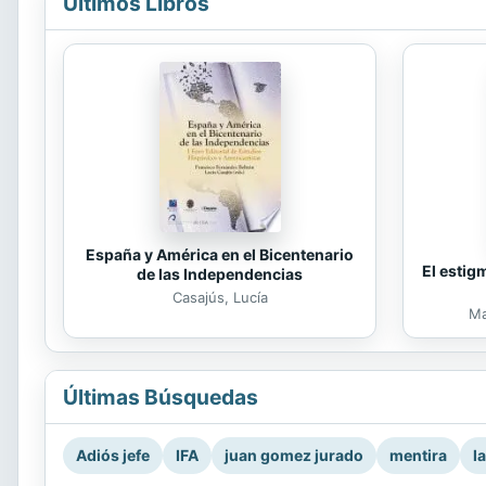
Últimos Libros
España y América en el Bicentenario
El estig
de las Independencias
Casajús, Lucía
Ma
Últimas Búsquedas
Adiós jefe
IFA
juan gomez jurado
mentira
l