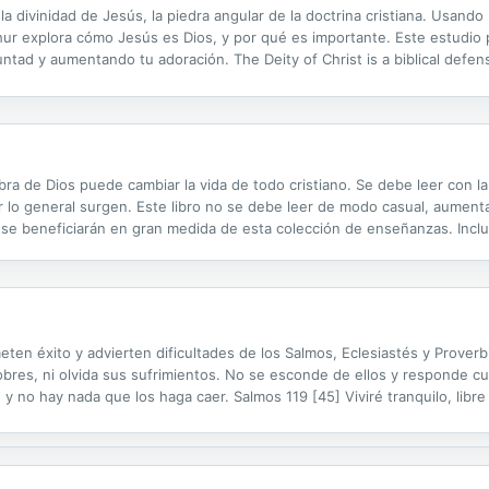
 la divinidad de Jesús, la piedra angular de la doctrina cristiana. Usa
ur explora cómo Jesús es Dios, y por qué es importante. Este estudio p
luntad y aumentando tu adoración. The Deity of Christ is a biblical defen
en New Testament texts, the pastor and theologian John MacArthur...
abra de Dios puede cambiar la vida de todo cristiano. Se debe leer con la
r lo general surgen. Este libro no se debe leer de modo casual, aument
os se beneficiarán en gran medida de esta colección de enseñanzas. Inc
la Biblia. Puede ser muy útil también como herramienta para el seguimie
eten éxito y advierten dificultades de los Salmos, Eclesiastés y Prover
res, ni olvida sus sufrimientos. No se esconde de ellos y responde c
 no hay nada que los haga caer. Salmos 119 [45] Viviré tranquilo, libre
io a todos los que le temen; escucha sus gritos y los salva de la muer