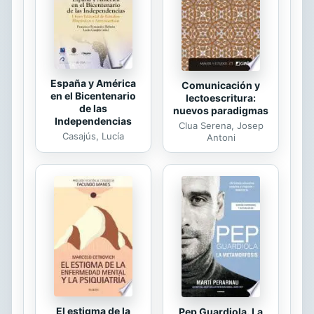
superficie gris mercurio de la
tostadora, me fijé en que parecía
joven y vieja al ...
España y América
Comunicación y
en el Bicentenario
lectoescritura:
de las
nuevos paradigmas
Independencias
Clua Serena, Josep
Casajús, Lucía
Antoni
El estigma de la
Pep Guardiola. La