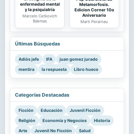
enfermedad mental
Metamorfosis.
y la psiquiatría
Edicion Corner 10o
Aniversario
Marcelo Cetkovich
Bakmas
Marti Perarnau
Últimas Búsquedas
Adiós jefe
IFA
juan gomez jurado
mentira
la respuesta
Libro hueco
Categorías Destacadas
Ficción
Educación
Juvenil Ficción
Religión
Economía y Negocios
Historia
Arte
Juvenil No Ficción
Salud