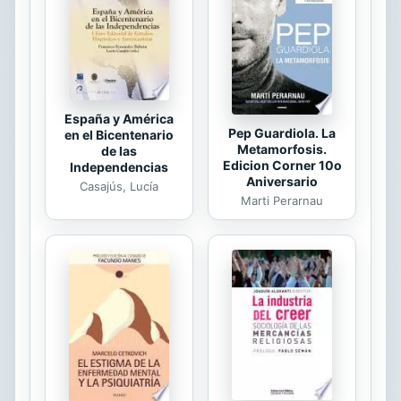
empresas crecen a través de la
disrupción y las grandes sólo crecen
comprando más empresas por el
mundo. - Comprenderás el rol que...
España y América
Pep Guardiola. La
en el Bicentenario
Metamorfosis.
de las
Edicion Corner 10o
Independencias
Aniversario
Casajús, Lucía
Marti Perarnau