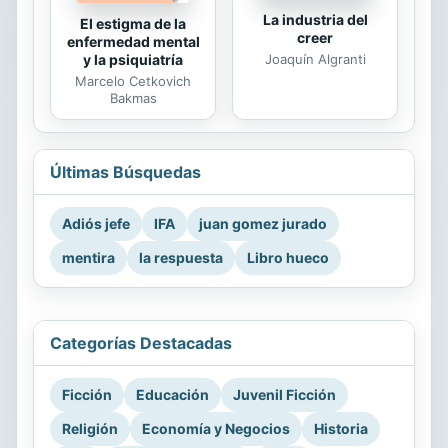
La industria del
El estigma de la
creer
enfermedad mental
Joaquín Algranti
y la psiquiatría
Marcelo Cetkovich
Bakmas
Últimas Búsquedas
Adiós jefe
IFA
juan gomez jurado
mentira
la respuesta
Libro hueco
Categorías Destacadas
Ficción
Educación
Juvenil Ficción
Religión
Economía y Negocios
Historia