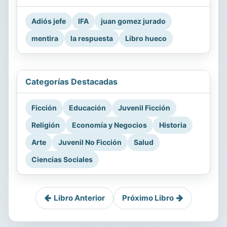
Adiós jefe
IFA
juan gomez jurado
mentira
la respuesta
Libro hueco
Categorías Destacadas
Ficción
Educación
Juvenil Ficción
Religión
Economía y Negocios
Historia
Arte
Juvenil No Ficción
Salud
Ciencias Sociales
Libro Anterior
Próximo Libro