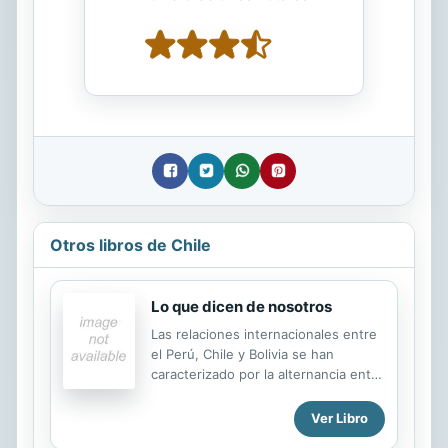
Otros libros de Chile
Lo que dicen de nosotros
Las relaciones internacionales entre
el Perú, Chile y Bolivia se han
caracterizado por la alternancia entre
periodos de tranquilidad y de
fricción. Así, las imágenes con las
Ver Libro
que cada una de estas sociedades