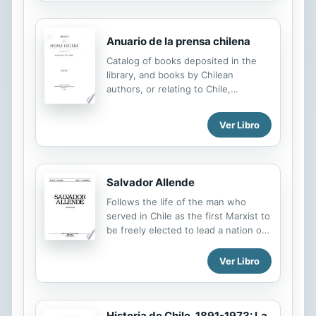
representa a las otras dos generan
una percepción del vecino como
sujeto hostil y distinto. Para Daniel
Anuario de la prensa chilena
Parodi Revoredo, el origen de estos
imaginarios radica en el proceso
Catalog of books deposited in the
histórico del siglo XIX y en la
library, and books by Chilean
ocurrencia de la Guerra del Pacífico
authors, or relating to Chile,
(1879-1883). En dicha centuria se
published in other countries.
escribieron las historias oficiales,
Ver Libro
que requerían de un vehículo de
transmisión que las instalase en el...
Salvador Allende
Follows the life of the man who
served in Chile as the first Marxist to
be freely elected to lead a nation of
the Western Hemisphere, until
military leaders overthrew his
Ver Libro
government in 1973.
Historia de Chile, 1891-1973: La