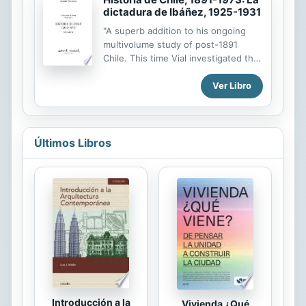
dictadura de Ibáñez, 1925-1931
"A superb addition to his ongoing
multivolume study of post-1891
Chile. This time Vial investigated the
impact of Ibáñez's regime on Chile's
economic and political development,
Ver Libro
its public administration, and the
growth of the state. Provides an
analysis of the dictator and the men
who surrounded him. Essential for
Últimos Libros
scholars"--Handbook of Latin
American Studies, v. 58.
Introducción a la
Vivienda ¿Qué