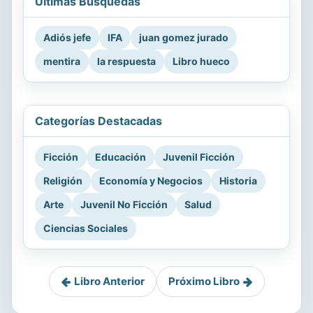
Últimas Búsquedas
Adiós jefe
IFA
juan gomez jurado
mentira
la respuesta
Libro hueco
Categorías Destacadas
Ficción
Educación
Juvenil Ficción
Religión
Economía y Negocios
Historia
Arte
Juvenil No Ficción
Salud
Ciencias Sociales
Libro Anterior
Próximo Libro