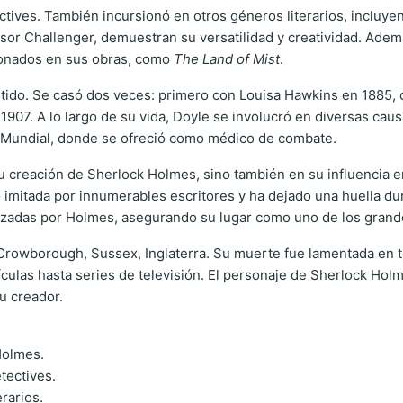
ctives. También incursionó en otros géneros literarios, incluyendo
sor Challenger, demuestran su versatilidad y creatividad. Además
acionados en sus obras, como
The Land of Mist
.
do. Se casó dos veces: primero con Louisa Hawkins en 1885, con
07. A lo largo de su vida, Doyle se involucró en diversas causa
 Mundial, donde se ofreció como médico de combate.
u creación de Sherlock Holmes, sino también en su influencia e
imitada por innumerables escritores y ha dejado una huella durad
zadas por Holmes, asegurando su lugar como uno de los grandes 
n Crowborough, Sussex, Inglaterra. Su muerte fue lamentada en 
ículas hasta series de televisión. El personaje de Sherlock Hol
u creador.
Holmes.
etectives.
erarios.