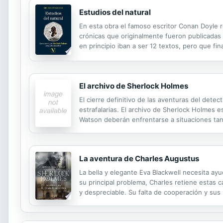
Estudios del natural
En esta obra el famoso escritor Conan Doyle re
crónicas que originalmente fueron publicadas 
en principio iban a ser 12 textos, pero que f
discutible caso de la señora Emsley». La seg
El archivo de Sherlock Holmes
El cierre definitivo de las aventuras del dete
estrafalarias. El archivo de Sherlock Holmes e
Watson deberán enfrentarse a situaciones tan
decolorada e incluso un vampiro. Como toda 
La aventura de Charles Augustus
La bella y elegante Eva Blackwell necesita ay
su principal problema, Charles retiene estas c
y despreciable. Su falta de cooperación y sus
dinero, la violencia y la justicia informal rep