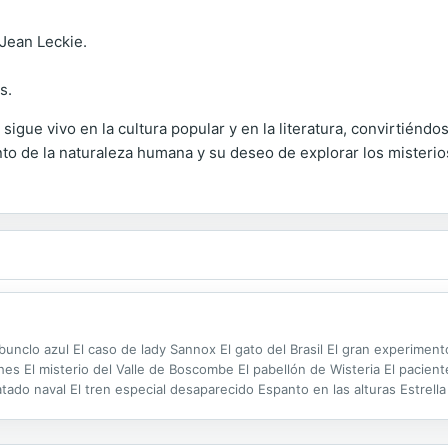
Jean Leckie.
s.
gue vivo en la cultura popular y en la literatura, convirtiéndo
o de la naturaleza humana y su deseo de explorar los misterios
arbunclo azul El caso de lady Sannox El gato del Brasil El gran experimen
 El misterio del Valle de Boscombe El pabellón de Wisteria El paciente i
atado naval El tren especial desaparecido Espanto en las alturas Estrell
ja de cartón La aventura de la casa vacía La aventura de la...