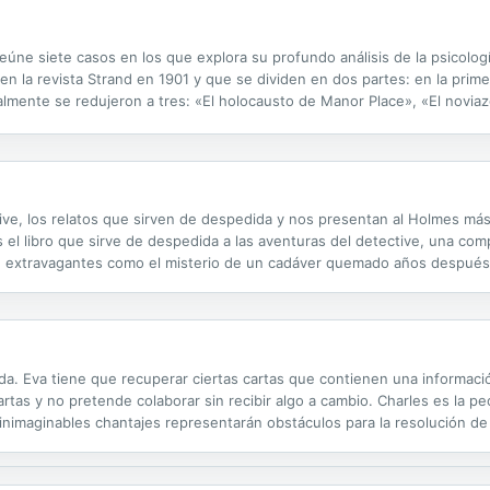
úne siete casos en los que explora su profundo análisis de la psicologí
en la revista Strand en 1901 y que se dividen en dos partes: en la prime
inalmente se redujeron a tres: «El holocausto de Manor Place», «El novia
unda parte se compone de las crónicas que Conan Doyle escribió sobre..
ctive, los relatos que sirven de despedida y nos presentan al Holmes má
s el libro que sirve de despedida a las aventuras del detective, una com
 extravagantes como el misterio de un cadáver quemado años después d
despedida Holmes se despide a lo grande: más irónico que nunca con W
uda. Eva tiene que recuperar ciertas cartas que contienen una informaci
artas y no pretende colaborar sin recibir algo a cambio. Charles es la 
 inimaginables chantajes representarán obstáculos para la resolución d
resentarán para Sherlock Holmes una manera alternativa en la...