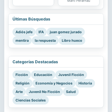
Marti Perarnau
Últimas Búsquedas
Adiós jefe
IFA
juan gomez jurado
mentira
la respuesta
Libro hueco
Categorías Destacadas
Ficción
Educación
Juvenil Ficción
Religión
Economía y Negocios
Historia
Arte
Juvenil No Ficción
Salud
Ciencias Sociales