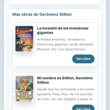
Más obras de Gerónimo Stilton
La invasión de los monstruos
gigantes
Animales enormes, verdaderos
monstruos gigantes, están atacando
Muskrat City. Los Superhéroes
entran en acción enseguida,
Ver Libro
derrotando a los invasores, pero sin
saber de dónde provienen. Después
de una libélula, una langosta y un
lagarto gigantes, llegará el último
Mi nombre es Stilton, Geronimo
ataque, el de un roedor enorme,
Stilton
para revelar a los Superhéroes que la
Banda de los Fétidos es su
Desde que he contratado a mi nueva
verdadero y único enemigo.
ayudante Pinky Pick, me ha ocurrido
de todo: me han obligado a pasar la
Nochevieja en el Polo Norte, he
recorrido kilómetros a la deriva sobre
Ver Libro