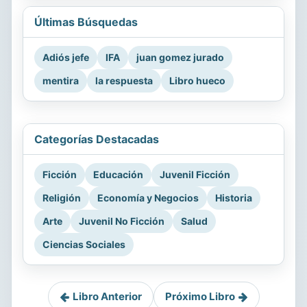
Últimas Búsquedas
Adiós jefe
IFA
juan gomez jurado
mentira
la respuesta
Libro hueco
Categorías Destacadas
Ficción
Educación
Juvenil Ficción
Religión
Economía y Negocios
Historia
Arte
Juvenil No Ficción
Salud
Ciencias Sociales
Libro Anterior
Próximo Libro