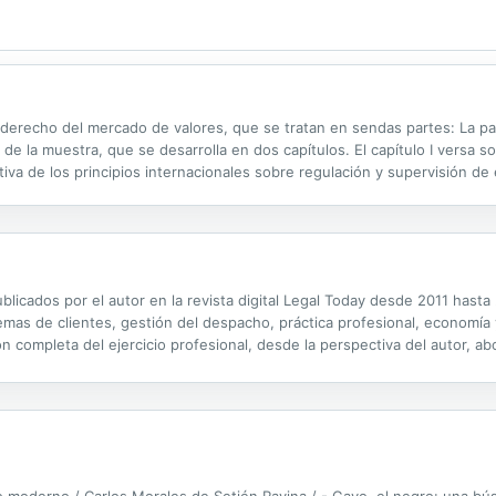
el derecho del mercado de valores, que se tratan en sendas partes: La p
s de la muestra, que se desarrolla en dos capítulos. El capítulo I versa 
tiva de los principios internacionales sobre regulación y supervisión de
, los requisitos de creación y autorización, los principales deberes ...
blicados por el autor en la revista digital Legal Today desde 2011 hasta 
(temas de clientes, gestión del despacho, práctica profesional, economía 
ión completa del ejercicio profesional, desde la perspectiva del autor, a
iables consejos sobre aspectos que solo pueden conocerse a...
moderno / Carlos Morales de Setién Ravina / - Gayo, el negro: una bús