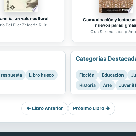
familia, un valor cultural
Comunicación y lectoescr
nuevos paradigma
ía Del Pilar Zeledón Ruiz
Clua Serena, Josep Ant
Categorías Destacad
a respuesta
Libro hueco
Ficción
Educación
Ju
Historia
Arte
Juvenil 
Libro Anterior
Próximo Libro