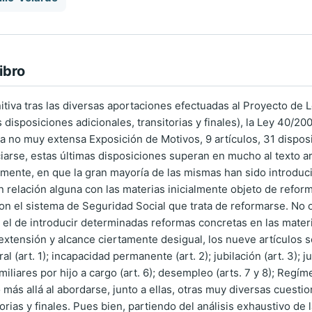
ibro
nitiva tras las diversas aportaciones efectuadas al Proyecto de
s disposiciones adicionales, transitorias y finales), la Ley 40/
 no muy extensa Exposición de Motivos, 9 artículos, 31 disposic
rse, estas últimas disposiciones superan en mucho al texto art
amente, en que la gran mayoría de las mismas han sido introduc
n relación alguna con las materias inicialmente objeto de refor
con el sistema de Seguridad Social que trata de reformarse. No obs
 el de introducir determinadas reformas concretas en las mater
extensión y alcance ciertamente desigual, los nueve artículos s
 (art. 1); incapacidad permanente (art. 2); jubilación (art. 3); ju
miliares por hijo a cargo (art. 6); desempleo (arts. 7 y 8); Regí
 más allá al abordarse, junto a ellas, otras muy diversas cuest
torias y finales. Pues bien, partiendo del análisis exhaustivo d