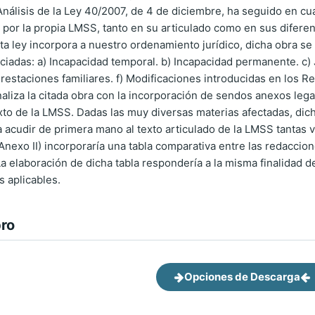
Análisis de la Ley 40/2007, de 4 de diciembre, ha seguido en cua
or la propia LMSS, tanto en su articulado como en sus diferente
ta ley incorpora a nuestro ordenamiento jurídico, dicha obra se
ciadas: a) Incapacidad temporal. b) Incapacidad permanente. c) 
Prestaciones familiares. f) Modificaciones introducidas en los R
naliza la citada obra con la incorporación de sendos anexos lega
xto de la LMSS. Dadas las muy diversas materias afectadas, dich
a acudir de primera mano al texto articulado de la LMSS tantas 
nexo II) incorporaría una tabla comparativa entre las redaccione
a elaboración de dicha tabla respondería a la misma finalidad de
s aplicables.
bro
Opciones de Descarga