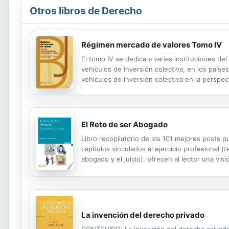
Otros libros de Derecho
Régimen mercado de valores Tomo IV
El tomo IV se dedica a varias instituciones d
vehículos de inversión colectiva, en los paíse
vehículos de inversión colectiva en la perspec
adoptar, las actividades propias de la industria
El Reto de ser Abogado
Libro recopilatorio de los 101 mejores posts pu
capítulos vinculados al ejercicio profesional 
abogado y el juicio), ofrecen al lector una vis
despacho de abogados, suministrando inaprec
La invención del derecho privado
CONTENIDO: La invención del derecho privado 