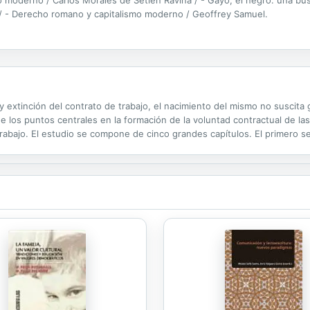
ri / - Derecho romano y capitalismo moderno / Geoffrey Samuel.
y extinción del contrato de trabajo, el nacimiento del mismo no suscita g
de los puntos centrales en la formación de la voluntad contractual de la
bajo. El estudio se compone de cinco grandes capítulos. El primero se 
rata, reparando especialmente en las diversas teorías civiles y en la...