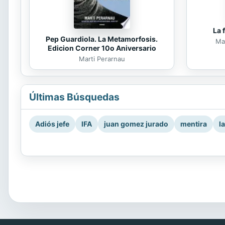
La 
Pep Guardiola. La Metamorfosis.
Mar
Edicion Corner 10o Aniversario
Marti Perarnau
Últimas Búsquedas
Adiós jefe
IFA
juan gomez jurado
mentira
l