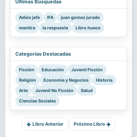
Últimas Búsquedas
Adiós jefe
IFA
juan gomez jurado
mentira
la respuesta
Libro hueco
Categorías Destacadas
Ficción
Educación
Juvenil Ficción
Religión
Economía y Negocios
Historia
Arte
Juvenil No Ficción
Salud
Ciencias Sociales
Libro Anterior
Próximo Libro