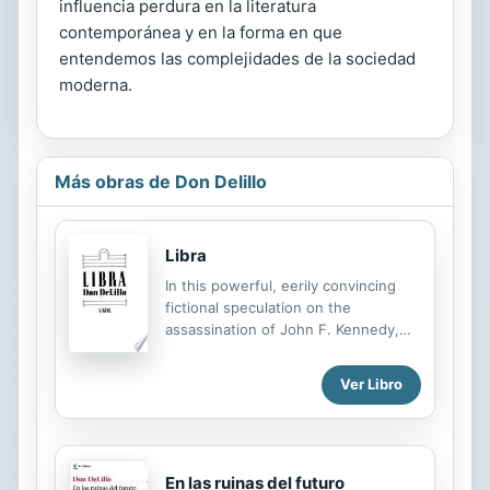
influencia perdura en la literatura
contemporánea y en la forma en que
entendemos las complejidades de la sociedad
moderna.
Más obras de Don Delillo
Libra
In this powerful, eerily convincing
fictional speculation on the
assassination of John F. Kennedy,
Don DeLillo chronicles Lee Harvey
Oswald's odyssey from troubled
Ver Libro
teenager to a man of precarious
stability who imagines himself an
agent of history. When "history"
presents itself in the form of two
En las ruinas del futuro
disgruntled CIA operatives who