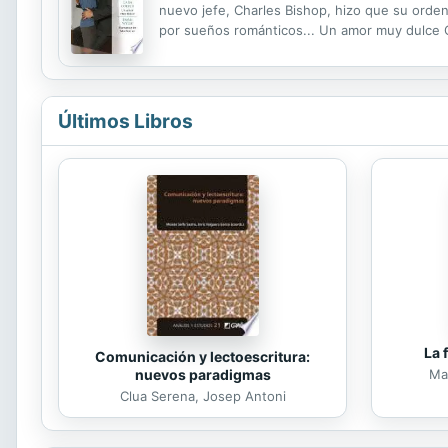
nuevo jefe, Charles Bishop, hizo que su orden
por sueños románticos... Un amor muy dulce Ca
olvidar malos recuerdos. Sarah McDougall lo v
Últimos Libros
La 
Comunicación y lectoescritura:
nuevos paradigmas
Mar
Clua Serena, Josep Antoni