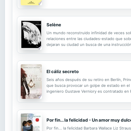
Selène
Un mundo reconstruido infinidad de veces sobr
relaciones entre las ciudades-estado que sobr
dejaran su ciudad un busca de una instrucción 
ambiente transformaron y trastocaran las vidas
El cáliz secreto
Seis años después de su retiro en Berlín, Pr
que busca provocar un golpe de estado en 
ingeniero Gustave Verniory es contratado en P
política para defender al presidente Balmace
Por fin... la felicidad - Un amor muy d
Por fin... la felicidad Barbara Wallace Liz Stra