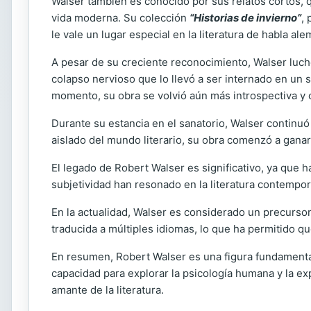
Walser también es conocido por sus relatos cortos, q
vida moderna. Su colección
“Historias de invierno”
, 
le vale un lugar especial en la literatura de habla ale
A pesar de su creciente reconocimiento, Walser luchó
colapso nervioso que lo llevó a ser internado en un 
momento, su obra se volvió aún más introspectiva y c
Durante su estancia en el sanatorio, Walser continu
aislado del mundo literario, su obra comenzó a gan
El legado de Robert Walser es significativo, ya que h
subjetividad han resonado en la literatura contemp
En la actualidad, Walser es considerado un precurso
traducida a múltiples idiomas, lo que ha permitido 
En resumen, Robert Walser es una figura fundamental
capacidad para explorar la psicología humana y la ex
amante de la literatura.