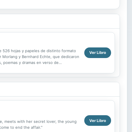
e 526 hojas y papeles de distinto formato
Ver Libro
ner Morlang y Bernhard Echte, que dedicaron
ves, poemas y dramas en verso de
.
Ver Libro
e, meets with her secret lover, the young
come to end the affair."