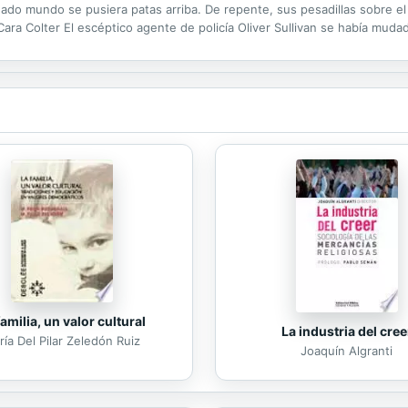
ado mundo se pusiera patas arriba. De repente, sus pesadillas sobre el
ra Colter El escéptico agente de policía Oliver Sullivan se había muda
eía como la oportunidad perfecta para promocionar el marchito...
familia, un valor cultural
La industria del cree
ía Del Pilar Zeledón Ruiz
Joaquín Algranti