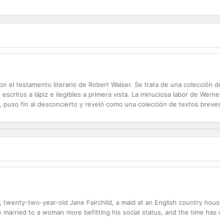
on el testamento literario de Robert Walser. Se trata de una colección d
escritos a lápiz e ilegibles a primera vista. La minuciosa labor de Wer
ra, puso fin al desconcierto y reveló como una colección de textos bre
pio parecía fruto de la locura del autor suizo. El propio Walser reconoció..
 twenty-two-year-old Jane Fairchild, a maid at an English country hous
e married to a woman more befitting his social status, and the time has 