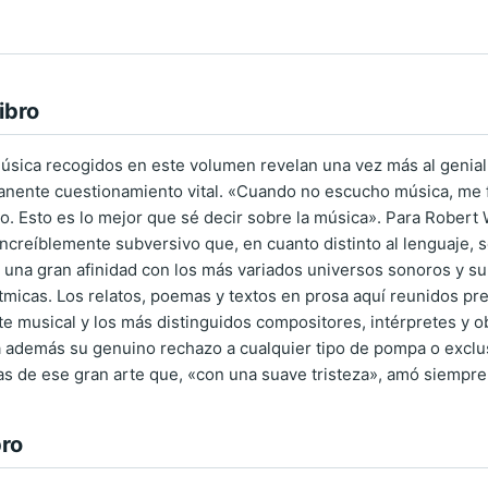
ibro
úsica recogidos en este volumen revelan una vez más al genial 
manente cuestionamiento vital. «Cuando no escucho música, me 
o. Esto es lo mejor que sé decir sobre la música». Para Robert W
ncreíblemente subversivo que, en cuanto distinto al lenguaje, s
e una gran afinidad con los más variados universos sonoros y 
rítmicas. Los relatos, poemas y textos en prosa aquí reunidos 
te musical y los más distinguidos compositores, intérpretes y ob
a además su genuino rechazo a cualquier tipo de pompa o exclu
as de ese gran arte que, «con una suave tristeza», amó siempre
bro