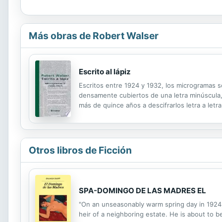
Más obras de Robert Walser
Escrito al lápiz
Escritos entre 1924 y 1932, los microgramas s
densamente cubiertos de una letra minúscula, 
más de quince años a descifrarlos letra a let
incalculable valor literario lo que en un princi
Otros libros de Ficción
SPA-DOMINGO DE LAS MADRES EL
"On an unseasonably warm spring day in 1924,
heir of a neighboring estate. He is about to b