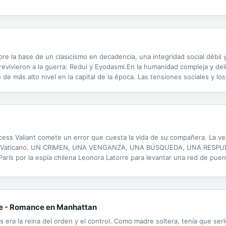
e la base de un clasicismo en decadencia, una integridad social débil y
evivieron a la guerra: Redui y Eyodasmi.En la humanidad compleja y deli
de más alto nivel en la capital de la época. Las tensiones sociales y l
 de estos cuatro amigos, cuyas experiencias les llevaran a realizar acci
incess Valiant comete un error que cuesta la vida de su compañera. La 
el Vaticano. UN CRIMEN, UNA VENGANZA, UNA BÚSQUEDA, UNA RESPUESTA
arís por la espía chilena Leonora Latorre para levantar una red de puen
da y hacer caer a la familia que gobierna Chile desde las sombras. EL 
ulce - Romance en Manhattan
uss era la reina del orden y el control. Como madre soltera, tenía que ser