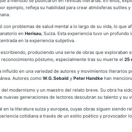
ue a menudo se publicaron en revistas literarias. En ellos, expl
por ejemplo, refleja su habilidad para crear atmósferas sutiles y
mana.
 con problemas de salud mental a lo largo de su vida, lo que afe
sanatorio en
Herisau
, Suiza. Esta experiencia tuvo un profundo i
entrada en la experiencia subjetiva.
ó escribiendo, produciendo una serie de obras que exploraban s
ar reconocimiento póstumo, especialmente tras su muerte el
25 
a influido en una variedad de autores y movimientos literarios p
oránea. Autores como
W.G. Sebald
y
Peter Handke
han mencionad
r del modernismo y un maestro del relato breve. Su obra ha sido
que nuevas generaciones de lectores descubran su talento y su v
 en la literatura suiza y europea, cuyas obras siguen siendo re
periencia cotidiana a través de un estilo poético y provocador l