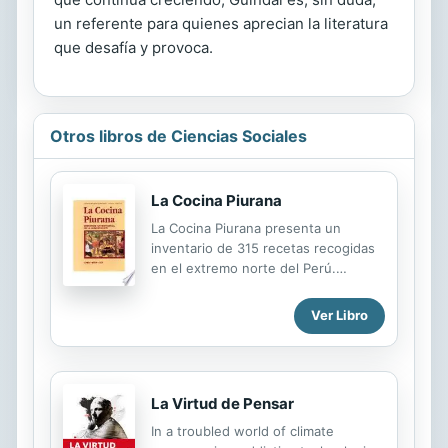
un referente para quienes aprecian la literatura
que desafía y provoca.
Otros libros de Ciencias Sociales
La Cocina Piurana
La Cocina Piurana presenta un
inventario de 315 recetas recogidas
en el extremo norte del Perú.
Precede esta compilación, un
estudio de los procedimientos -
Ver Libro
gestos y útiles- que intervienen en
la preparación culinaria campesina
que es la que mejor ha preservado
las técnicas tradicionales. Este
La Virtud de Pensar
ensayo, que se integra dentro de lo
que hoy se llama Antropología de la
In a troubled world of climate
Alimentación, presenta igualmente