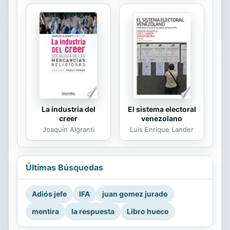
La industria del
El sistema electoral
creer
venezolano
Joaquín Algranti
Luis Enrique Lander
Últimas Búsquedas
Adiós jefe
IFA
juan gomez jurado
mentira
la respuesta
Libro hueco