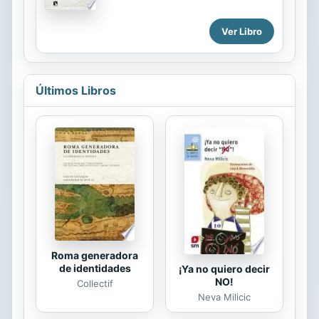
los mercados de esas televisiones,
más tarde, los pisos construidos ahí
desde la financiación pública o el
son los más caros del mundo.
funcionamiento del mercado
Ver Libro
Aunque parezca sorprendente, este
publicitario hasta los canales por
no es un fenómeno exclusivo de
abono o de pago por consumo,...
Nueva York. Uno tras otro, los
centros urbanos de todo el mundo
Últimos Libros
han ido cambiado. Donde había
comercios tradicionales ahora se
amontonan tiendas alternativas y
donde vivían las personas más
excluidas ahora se congregan
artistas y ejecutivos. Ante estos
cambios, algunos hablan de
regeneración urbana y otros, en
cambio, lo llaman gentrificación....
Roma generadora
de identidades
¡Ya no quiero decir
NO!
Collectif
Neva Milicic