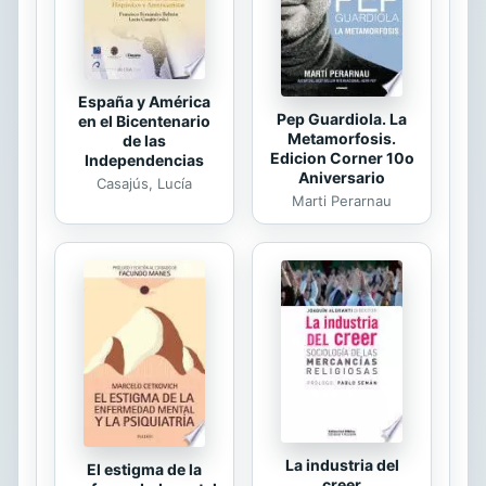
Seidler, aunque las autoridades
creen que...
España y América
Pep Guardiola. La
en el Bicentenario
Metamorfosis.
de las
Edicion Corner 10o
Independencias
Aniversario
Casajús, Lucía
Marti Perarnau
La industria del
El estigma de la
creer