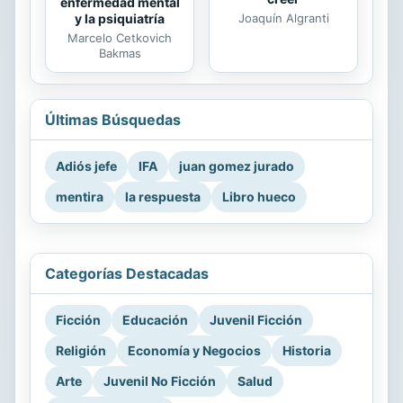
enfermedad mental
Joaquín Algranti
y la psiquiatría
Marcelo Cetkovich
Bakmas
Últimas Búsquedas
Adiós jefe
IFA
juan gomez jurado
mentira
la respuesta
Libro hueco
Categorías Destacadas
Ficción
Educación
Juvenil Ficción
Religión
Economía y Negocios
Historia
Arte
Juvenil No Ficción
Salud