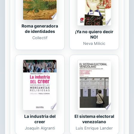
instantáneo, Polleri demuestra que la
novela puede ser el...
Roma generadora
de identidades
¡Ya no quiero decir
NO!
Collectif
Neva Milicic
La industria del
El sistema electoral
creer
venezolano
Joaquín Algranti
Luis Enrique Lander