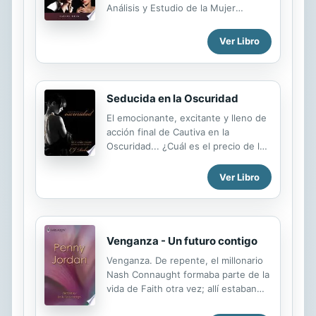
Análisis y Estudio de la Mujer
Contemporánea, apropiado a nuestro
tiempo.
Ver Libro
Seducida en la Oscuridad
El emocionante, excitante y lleno de
acción final de Cautiva en la
Oscuridad... ¿Cuál es el precio de la
redención? Rescatado de la
esclavitud sexual por un misterioso
Ver Libro
oficial pakistaní, Caleb carga con el
peso de una deuda que debe ser
pagada con sangre. El camino ha
sido largo y lleno de incertidumbre,
Venganza - Un futuro contigo
pero para Caleb y Livvie, todo está
llegando a su fin. ¿Puede él
Venganza. De repente, el millonario
renunciar a la mujer que ama por el
Nash Connaught formaba parte de la
bien de la venganza? ¿O hará él el
vida de Faith otra vez; allí estaban
sacrificio final? A Caleb le parecía
los dos viviendo bajo el mismo techo,
que, la naturaleza de los seres