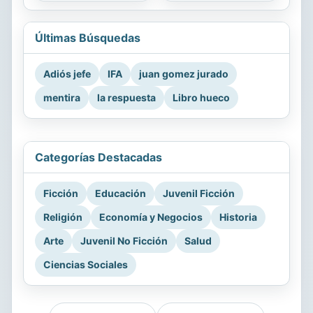
Últimas Búsquedas
Adiós jefe
IFA
juan gomez jurado
mentira
la respuesta
Libro hueco
Categorías Destacadas
Ficción
Educación
Juvenil Ficción
Religión
Economía y Negocios
Historia
Arte
Juvenil No Ficción
Salud
Ciencias Sociales