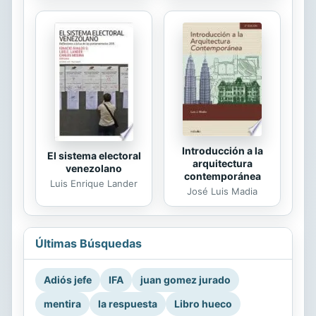
Introducción a la
El sistema electoral
arquitectura
venezolano
contemporánea
Luis Enrique Lander
José Luis Madia
Últimas Búsquedas
Adiós jefe
IFA
juan gomez jurado
mentira
la respuesta
Libro hueco