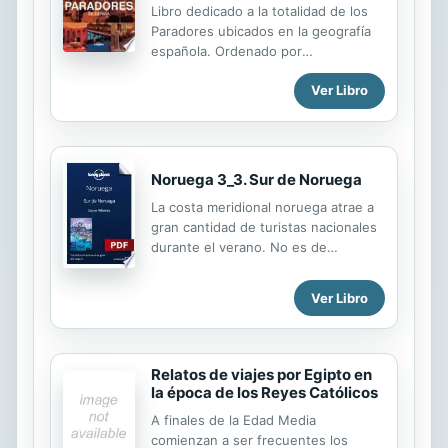
Libro dedicado a la totalidad de los
imaginación. Atraído de forma
Paradores ubicados en la geografía
irremediable por esa región mágica,
española. Ordenado por
Robert Twigger se acerca al Himalaya
comunidades, cada uno de ellos se
para desenmarañar algunos de esos
Ver Libro
presenta con un pequeño texto de
viajes reales e inventados y los
información, una selección de
inesperados vínculos que existen ...
imágenes del Parador y su entorno,
una ficha con los datos generales y
características, así como apuntes
Noruega 3_3. Sur de Noruega
concretos de interés especial.
La costa meridional noruega atrae a
gran cantidad de turistas nacionales
durante el verano. No es de
extrañar, con su sucesión de
pueblos costeros impolutos de casas
Ver Libro
blancas de madera, junto a la
compleja red de bahías y skerries
(islotes) y un mar resplandeciente.
Esta es una Noruega cosmopolita y
Relatos de viajes por Egipto en
genuina, muy distinta a la de los
la época de los Reyes Católicos
fiordos y altiplanos que figura
A finales de la Edad Media
habitualmente en los folletos. •
comienzan a ser frecuentes los
Recorrer a pie la meseta de