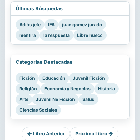
Últimas Búsquedas
Adiós jefe
IFA
juan gomez jurado
mentira
la respuesta
Libro hueco
Categorías Destacadas
Ficción
Educación
Juvenil Ficción
Religión
Economía y Negocios
Historia
Arte
Juvenil No Ficción
Salud
Ciencias Sociales
Libro Anterior
Próximo Libro