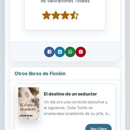
96 Valoraciones Totales
Otros libros de Ficción
El destino de un seductor
Un día era una correcta ejecutiva y,
al siguiente, Celia Tuttle se
enamoraba locamente de su jefe, el
magnate Aaron Bravo, un soltero
empedernido. Ella sabía que jamás se
Ver Libro