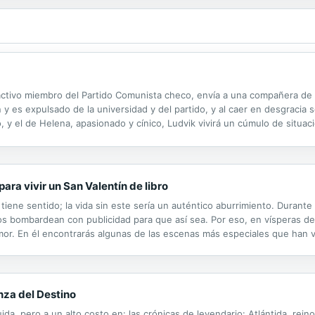
 activo miembro del Partido Comunista checo, envía a una compañera de c
 es expulsado de la universidad y del partido, y al caer en desgracia s
, y el de Helena, apasionado y cínico, Ludvik vivirá un cúmulo de situa
ya no podrá culpar al destino. Novela. La broma es considerada como u
ra vivir un San Valentín de libro
tiene sentido; la vida sin este sería un auténtico aburrimiento. Durante
 bombardean con publicidad para que así sea. Por eso, en vísperas de
or. En él encontrarás algunas de las escenas más especiales que han vi
nza del Destino
ida, pero a un alto costo en: las crónicas de leyendario: Atlántida, rein