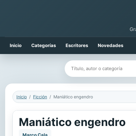
Gr
Inicio
Categorías
Escritores
Novedades
Buscar libros
Inicio
Ficción
Maniático engendro
Maniático engendro
Marco Cala