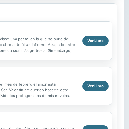
lase una postal en la que se burla del
Ver Libro
e abre ante él un infierno. Atrapado entre
ciones a cual más grotesca. Sin embargo,
na de ...
 el mes de febrero el amor está
Ver Libro
 San Valentín he querido hacerte este
vido los protagonistas de mis novelas.
o de cristales. Ahora es perseguido por las