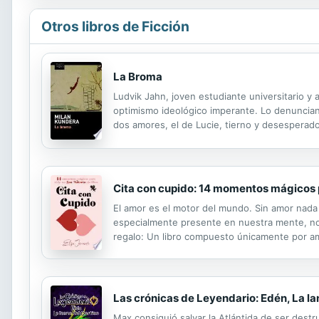
Otros libros de Ficción
La Broma
Ludvik Jahn, joven estudiante universitario y
optimismo ideológico imperante. Lo denuncian y
dos amores, el de Lucie, tierno y desesperado
pese a que su vida parece una broma pesada, 
Cita con cupido: 14 momentos mágicos pa
El amor es el motor del mundo. Sin amor nada 
especialmente presente en nuestra mente, nos
regalo: Un libro compuesto únicamente por am
Las crónicas de Leyendario: Edén, La la
Max consiguió salvar la Atlántida de ser destru