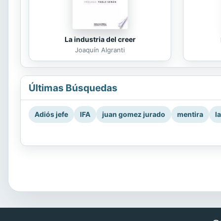
La industria del creer
Joaquín Algranti
Últimas Búsquedas
Adiós jefe
IFA
juan gomez jurado
mentira
l