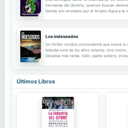
hermanas del destino, quienes buscan detener
demás son enviados por el Arcano Aqua a la r
verdadero Elegido de Diano, Leyendario. Tarea 
Los indeseados
Un thriller nórdico contundente que reúne lo m
Islandia rural de los años setenta. Una noch
Décadas más tarde, Odin, padre soltero, inves
sospechosa. Remover el pasado tiene sus cons
Últimos Libros