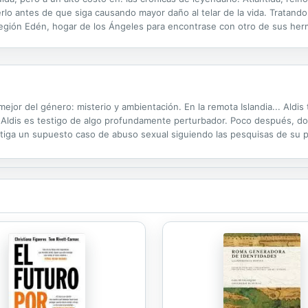
lo antes de que siga causando mayor daño al telar de la vida. Tratando
egión Edén, hogar de los Ángeles para encontrase con otro de sus herm
que resultará complicada para él y los suyos al tener que enfrentar...
ejor del género: misterio y ambientación. En la remota Islandia... Aldi
e, Aldis es testigo de algo profundamente perturbador. Poco después, d
tiga un supuesto caso de abuso sexual siguiendo las pesquisas de su p
ecuencias. A medida que avanza en la investigación, Odin se da cuent