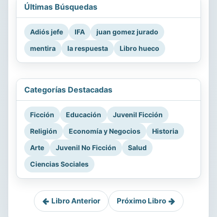
Últimas Búsquedas
Adiós jefe
IFA
juan gomez jurado
mentira
la respuesta
Libro hueco
Categorías Destacadas
Ficción
Educación
Juvenil Ficción
Religión
Economía y Negocios
Historia
Arte
Juvenil No Ficción
Salud
Ciencias Sociales
Libro Anterior
Próximo Libro