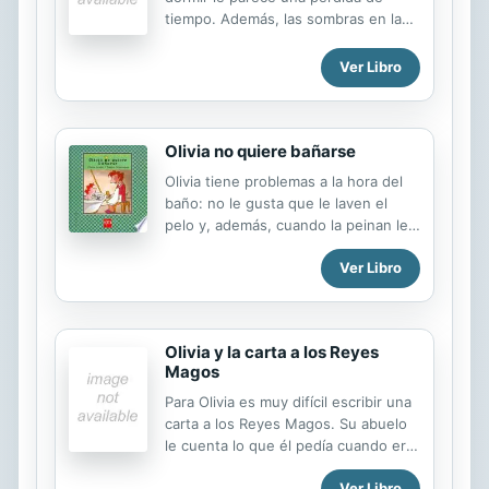
tiempo. Además, las sombras en la
pared le parecen un fantasma y su
padre tiene que tranquilizarla.
Ver Libro
Olivia no quiere bañarse
Olivia tiene problemas a la hora del
baño: no le gusta que le laven el
pelo y, además, cuando la peinan le
hacen daño. Su madre le cuenta una
Ver Libro
historia y Olivia se convence de que
es mejor bañarse y peinarse todos
los días.
Olivia y la carta a los Reyes
Magos
Para Olivia es muy difícil escribir una
carta a los Reyes Magos. Su abuelo
le cuenta lo que él pedía cuando era
como ella.
Ver Libro