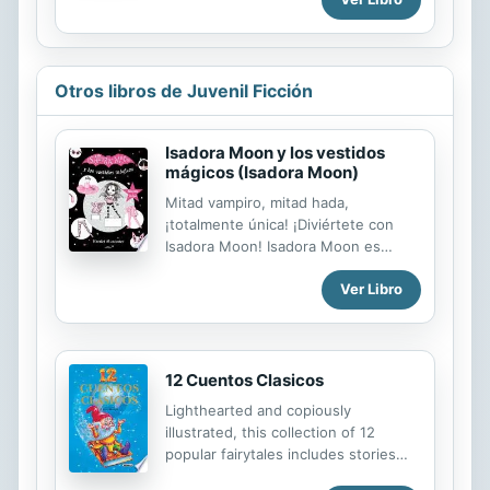
Otros libros de Juvenil Ficción
Isadora Moon y los vestidos
mágicos (Isadora Moon)
Mitad vampiro, mitad hada,
¡totalmente única! ¡Diviértete con
Isadora Moon! Isadora Moon es
especial porque es distinta a los
Ver Libro
demás. Su mamá es un hada, y su
papá es un vampiro, así que Isadora
es las dos cosas. Le encanta la
noche y el color negro, pero también
usar su varita mágica y el color rosa.
12 Cuentos Clasicos
Con irresistibles ilustraciones en
Lighthearted and copiously
negro y rosa y una heroína única,
illustrated, this collection of 12
ahora los seguidores de Isadora
popular fairytales includes stories
podrán recortar, vestir y pintar a sus
such as Little Red Riding Hood and
personajes favoritos como la misma