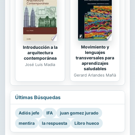
Movimiento y
Introducción a la
lenguajes
arquitectura
transversales para
contemporánea
aprendizajes
José Luis Madia
saludables
Gerard Arlandes Mañà
Últimas Búsquedas
Adiós jefe
IFA
juan gomez jurado
mentira
la respuesta
Libro hueco