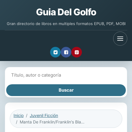
Guia Del Golfo
Gran directorio de libros en multiples formatos EPUB, PDF, MOBI
Buscar libros
Inicio
Juvenil Ficción
Manta De Franklin/Franklin's Blanket