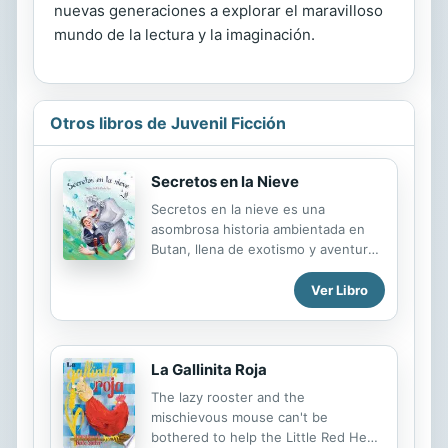
nuevas generaciones a explorar el maravilloso
mundo de la lectura y la imaginación.
Otros libros de Juvenil Ficción
Secretos en la Nieve
Secretos en la nieve es una
asombrosa historia ambientada en
Butan, llena de exotismo y aventura,
un canto a la naturaleza y a las
montañas mas altas de nuestro
Ver Libro
planeta azul. Snowbound Secrets is
a wonderful tale set in the country
of Bhutan, full of mystery and
La Gallinita Roja
adventure; it is a hymn to nature and
the highest mountains of our blue
The lazy rooster and the
planet. Lexile Level: 870L
mischievous mouse can't be
bothered to help the Little Red Hen