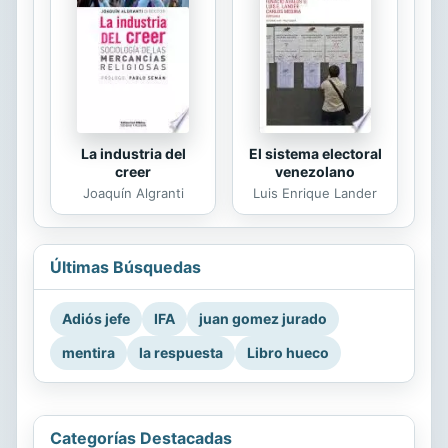
La industria del
El sistema electoral
creer
venezolano
Joaquín Algranti
Luis Enrique Lander
Últimas Búsquedas
Adiós jefe
IFA
juan gomez jurado
mentira
la respuesta
Libro hueco
Categorías Destacadas