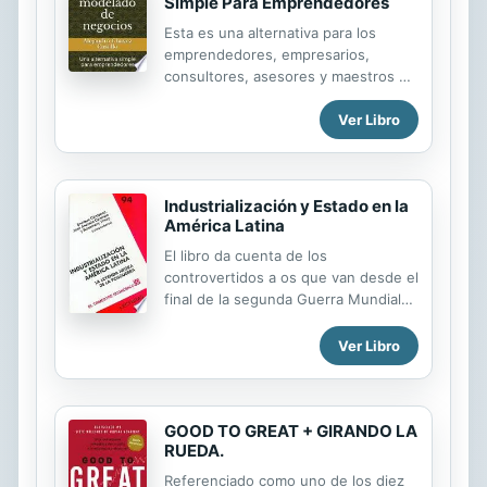
Simple Para Emprendedores
Esta es una alternativa para los
emprendedores, empresarios,
consultores, asesores y maestros de
negocios que usan actualmente el
Ver Libro
modelo CANVAS clásico y necesitan
reflejar más información en poco
espacio. Se basa en 4 secciones que
se dividen en 12 cuadros o partes en
Industrialización y Estado en la
donde cada una representa un
América Latina
aspecto del negocio o idea de
negocio del emprendedor o
El libro da cuenta de los
empresario. Cualquier persona
controvertidos a os que van desde el
puede usar este modelo
final de la segunda Guerra Mundial
mencionando que lo toma de este
hasta el punto en el que casi en la
libro y autor sin problemas.
totalidad de Am rica Latina se
Ver Libro
presenta una discontinuidad en el
estilo de desarrollo.
GOOD TO GREAT + GIRANDO LA
RUEDA.
Referenciado como uno de los diez