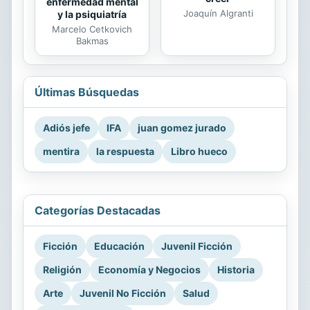
enfermedad mental
Joaquín Algranti
y la psiquiatría
Marcelo Cetkovich
Bakmas
Últimas Búsquedas
Adiós jefe
IFA
juan gomez jurado
mentira
la respuesta
Libro hueco
Categorías Destacadas
Ficción
Educación
Juvenil Ficción
Religión
Economía y Negocios
Historia
Arte
Juvenil No Ficción
Salud