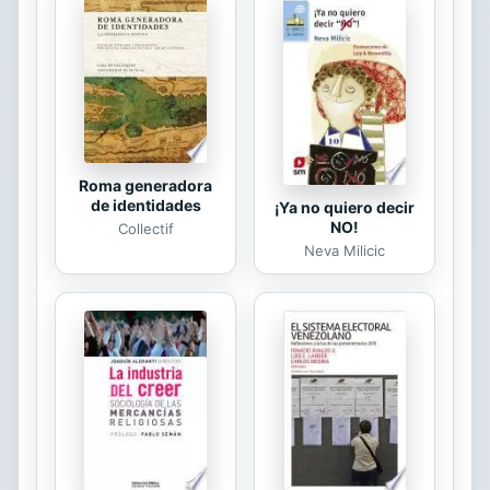
live, eat and multiply in this
educational and compelling tale
about the importance of teamwork
and a good attitude. Learn how
working together under a leader is
the key to...
Roma generadora
de identidades
¡Ya no quiero decir
NO!
Collectif
Neva Milicic