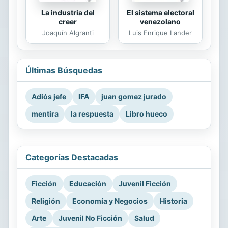
La industria del
El sistema electoral
creer
venezolano
Joaquín Algranti
Luis Enrique Lander
Últimas Búsquedas
Adiós jefe
IFA
juan gomez jurado
mentira
la respuesta
Libro hueco
Categorías Destacadas
Ficción
Educación
Juvenil Ficción
Religión
Economía y Negocios
Historia
Arte
Juvenil No Ficción
Salud