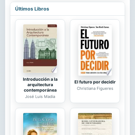
calidad que se generan en ella. Sin
Últimos Libros
embargo, a menudo hacemos caso
omiso a estos conocimientos y
ponemos en riesgo la salud física y
mental de nuestros bebés, los
ciudadanos del futuro. ¿Qué
alternativas tiene una familia a la
hora de decidir sobre el cuidado de
un bebé? ¿Es la guardería la mejor
opción? El libro es una...
Introducción a la
El futuro por decidir
arquitectura
Christiana Figueres
contemporánea
José Luis Madia