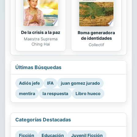
De la crisis a la paz
Roma generadora
de identidades
Maestra Suprema
Ching Hai
Collectif
Últimas Búsquedas
Adiós jefe
IFA
juan gomez jurado
mentira
la respuesta
Libro hueco
Categorías Destacadas
Ficción
Educación
Juvenil Ficción