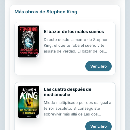
Más obras de Stephen King
El bazar de los malos sueños
Directo desde la mente de Stephen
King, el que te roba el sueño y te
asusta de verdad. El bazar de los
malos sueños es una colección 20
relatos magníficos, inquietantes,
Ver Libro
absorbentes... Un preciado regalo
del autor a sus lectores. «Escribí
estos relatos especialmente para ti.
Adelante, léelos, pero ten mucho
Las cuatro después de
cuidado. Los mejores tienen
medianoche
dientes.» Stephen King Stephen King
Miedo multiplicado por dos es igual a
nos presenta en El bazar de los
terror absoluto. Si conseguiste
malos sueños una excepcional
sobrevivir más allá de Las dos
selección de relatos, algunos nuevos
después de medianoche, ahora
y otros revisados en profundidad.
estás obligado a encontrar el secreto
Ver Libro
Cada uno viene precedido de su