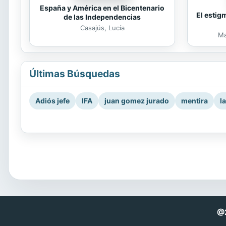
España y América en el Bicentenario
El estig
de las Independencias
Casajús, Lucía
Ma
Últimas Búsquedas
Adiós jefe
IFA
juan gomez jurado
mentira
l
@2