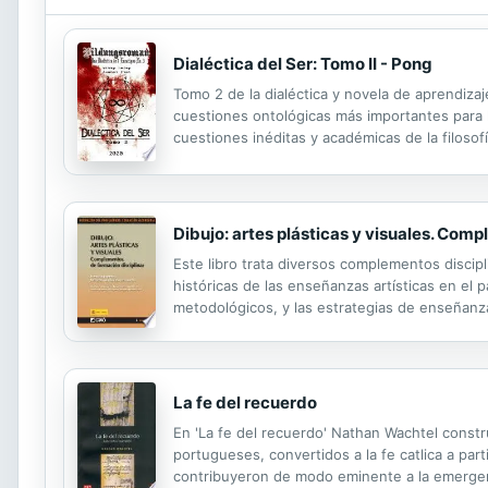
Dialéctica del Ser: Tomo II - Pong
Tomo 2 de la dialéctica y novela de aprendizaje 
cuestiones ontológicas más importantes para la
cuestiones inéditas y académicas de la filoso
preguntas de Kant: ¿Qué puedo saber?, ¿Qué 
Dibujo: artes plásticas y visuales. Com
Este libro trata diversos complementos discipli
históricas de las enseñanzas artísticas en el
metodológicos, y las estrategias de enseñanza-
y visual en educación secundaria obligatoria y 
La fe del recuerdo
En 'La fe del recuerdo' Nathan Wachtel constr
portugueses, convertidos a la fe catlica a par
contribuyeron de modo eminente a la emergenc