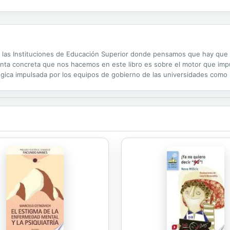
ceridades dobles. De la compleja religiosidad marrana naci tambin una v
e las Instituciones de Educación Superior donde pensamos que hay que 
gunta concreta que nos hacemos en este libro es sobre el motor que im
tégica impulsada por los equipos de gobierno de las universidades como 
uropeo de Educación Superior? ¿O más bien surge “de abajo hacia arrib