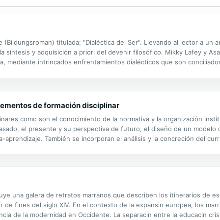
(Bildungsroman) titulada: "Dialéctica del Ser". Llevando al lector a un aná
 síntesis y adquisición a priori del devenir filosófico. Mikky Lafey y As
fía, mediante intrincados enfrentamientos dialécticos que son conciliado
debo hacer?, ¿Qué me cabe esperar? Y ¿Qué es el...
plementos de formación disciplinar
nares como son el conocimiento de la normativa y la organización instituc
 pasado, el presente y su perspectiva de futuro, el diseño de un modelo
aprendizaje. También se incorporan el análisis y la concreción del curr
de Dibujo técnico en bachillerato, así como el...
uye una galera de retratos marranos que describen los itinerarios de es
tir de fines del siglo XIV. En el contexto de la expansin europea, los m
ia de la modernidad en Occidente. La separacin entre la educacin crist