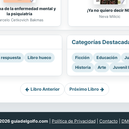
ma de la enfermedad mental y
¡Ya no quiero decir N
la psiquiatría
Neva Milicic
rcelo Cetkovich Bakmas
Categorías Destacad
a respuesta
Libro hueco
Ficción
Educación
Ju
Historia
Arte
Juvenil 
Libro Anterior
Próximo Libro
026 guiadelgolfo.com
|
Política de Privacidad
|
Contacto
|
DM